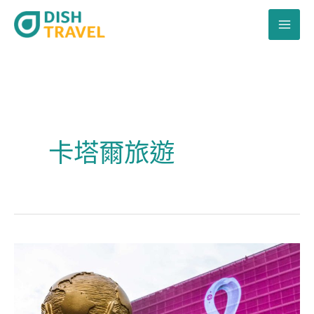
跳
至
主
要
內
容
卡塔爾旅遊
世
界
盃