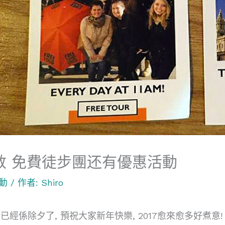
敦 免費徒步團还有優惠活動
動
/ 作者:
Shiro
經係除夕了, 預祝大家新年快樂, 2017愈來愈多好煮意!