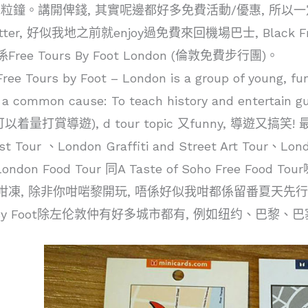
粒鐘。講開俾錢, 其實呢邊都好多免費活動/優惠, 所以一定
etter, 好似我地之前就enjoy過免費來回機場巴士, Black F
ree Tours By Foot London (倫敦免費步行團)。
 Tours by Foot – London is a group of young, fu
r a common cause: To teach history and entertai
量打賞導遊), d tour topic 又funny, 導遊又搞笑! 最hot
st Tour 、London Graffiti and Street Art To
ondon Food Tour 同A Taste of Soho Free Fo
氣咁凍, 除非你咁啱黎開玩, 唔係好似我咁都係留番夏天先
urs By Foot除左伦敦仲有好多城市都有, 例如纽约、巴黎、