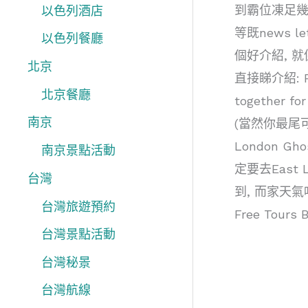
到霸位凍足幾
以色列酒店
等既news l
以色列餐廳
個好介紹, 就係F
北京
直接睇介紹: Free
北京餐廳
together fo
南京
(當然你最尾可以着
London Gho
南京景點活動
定要去East L
台灣
到, 而家天
台灣旅遊預約
Free To
台灣景點活動
台灣秘景
台灣航線