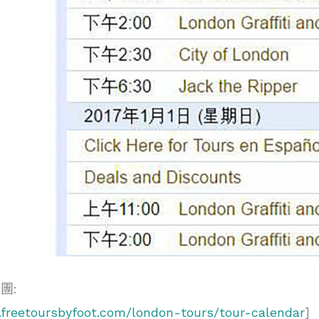
行團
:
.freetoursbyfoot.com/london-tours/tour-calendar
]