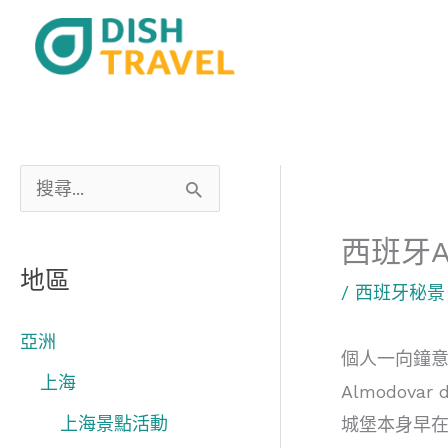
跳
至
主
要
內
容
搜
尋
西班牙Al
關
地區
/
西班牙秘景
鍵
字
亞洲
個人一向鐘意
:
上海
Almodovar d
上海景點活動
城堡本身早在