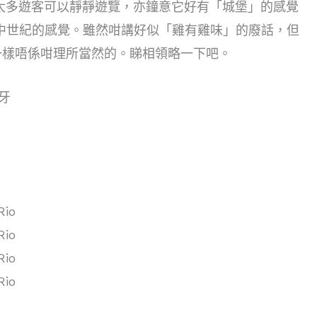
鐘意它沒有太多遊客可以靜靜遊覽，亦鐘意它好有「城堡」的感覺
中世紀的感覺。雖然咁講好似「雞有雞味」的廢話，但
雞味一樣唔係咁理所當然的。睇相領略一下吧。
班牙