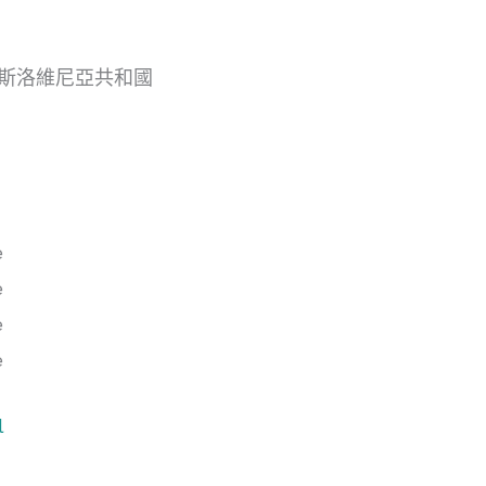
orje, 斯洛維尼亞共和國
l