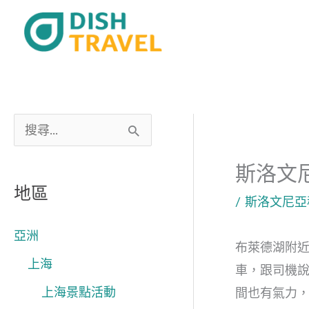
跳
至
主
要
內
容
搜
尋
斯洛文
關
地區
/
斯洛文尼亞
鍵
字
亞洲
布萊德湖附近
:
上海
車，跟司機
上海景點活動
間也有氣力，