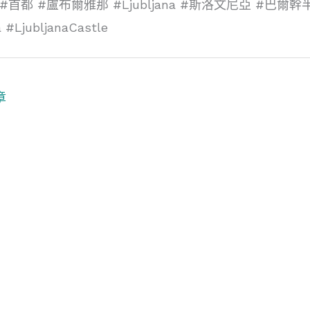
vel #首都 #盧布爾雅那 #Ljubljana #斯洛文尼亞 #巴爾
 #LjubljanaCastle
章