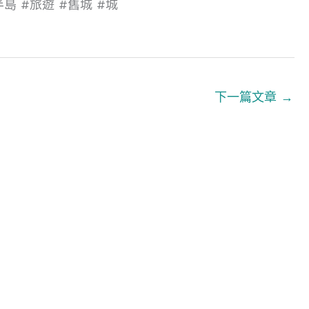
幹半島 #旅遊 #舊城 #城
下一篇文章
→