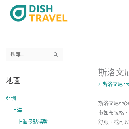
跳
至
主
要
內
容
搜
尋
斯洛文
關
地區
/
斯洛文尼亞
鍵
字
亞洲
斯洛文尼亞(S
:
上海
市如布拉格
上海景點活動
舒服，或可