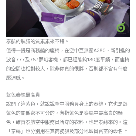
泰航的航膳的質素素來不錯。
值得一提是商務艙的座椅，在空中巨無霸A380、新引進的
波音777及787夢幻客機，都已經能夠180度平躺，而座椅
的空間也相對較大，除非你真的很胖，否則都不會有什麼
壓迫感。
紫色泰絲最高貴
說開了這紫色，就說說空中服務員身上的泰絲，它也是跟
紫色的關係密不可分的，有指紫色是泰絲中最高貴的顏
色，確實泰航空中服務員所穿的衣料，也是泰絲來的。這
「泰絲」也分別用在其商務艙及部分地區貴賓室的命名上