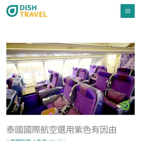
跳
至
主
要
內
容
泰國國際航空選用紫色有因由