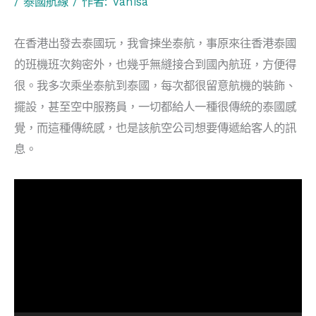
/
泰國航線
/ 作者:
Vanisa
在香港出發去泰國玩，我會揀坐泰航，事原來往香港泰國
的班機班次夠密外，也幾乎無縫接合到國內航班，方便得
很。我多次乘坐泰航到泰國，每次都很留意航機的裝飾、
擺設，甚至空中服務員，一切都給人一種很傳統的泰國感
覺，而這種傳統感，也是該航空公司想要傳遞給客人的訊
息。
視
訊
播
放
器