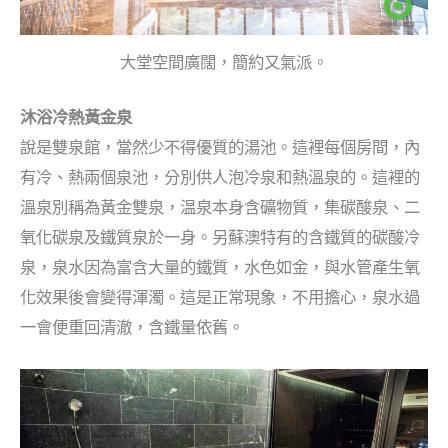
大堂空間廣闊，簡約又氣派。
沐浴冷熱黃金泉
說是雙泉館，當然少不得優質的湯池。這裡每個房間，內
有冷、熱兩個泉池，分別供人泡冷泉和熱溫泉的。這裡的
溫泉別稱為黃金雙泉，温泉本身含礦物質，集碳酸泉、二
氧化碳泉及鐵質泉於一身。另蘇澳特有的含鐵質的碳酸冷
泉，泉水因為富含大量的鐵質，水色如金，與水管產生氧
化效果後會變得渾濁。這是正常現象，不用擔心，泉水過
一會便重回清澈，含鐵量依舊。