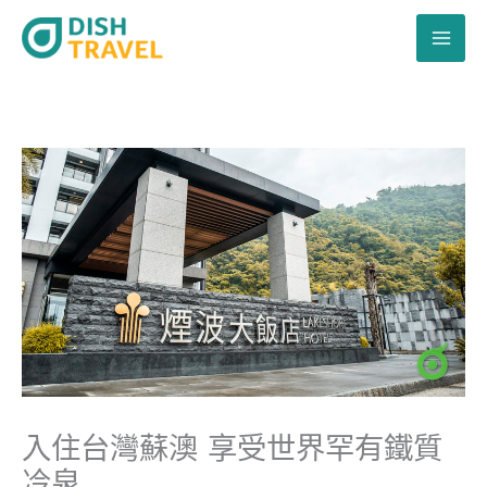
跳
至
主
要
內
容
入住台灣蘇澳 享受世界罕有鐵質
冷泉