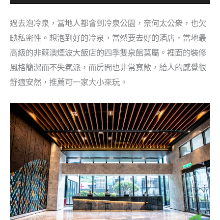
過去泡冷泉，當地人都會到冷泉公園，奈何太公衆，也欠
缺私密性。想泡到好的冷泉，當然要去好的酒店，當地最
高級的非蘇澳煙波大飯店的四季雙泉館莫屬。裡面的裝修
風格簡潔而不失氣派，而房間也非常寬敞，給人的感覺很
舒適安然，推薦可一家大小來玩。