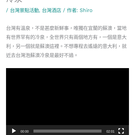
/
台灣景點活動
,
台灣酒店
/ 作者:
Shiro
台灣有溫泉，不是甚麼新鮮事，唯獨在宜蘭的蘇澳，當地
有世界罕有的冷泉，全世界只有兩個地方有，一個是意大
利，另一個就是蘇澳這裡。不想專程去遙遠的意大利，就
近去台灣泡蘇澳冷泉是最好不過。
視
訊
播
放
器
00:00
02:01