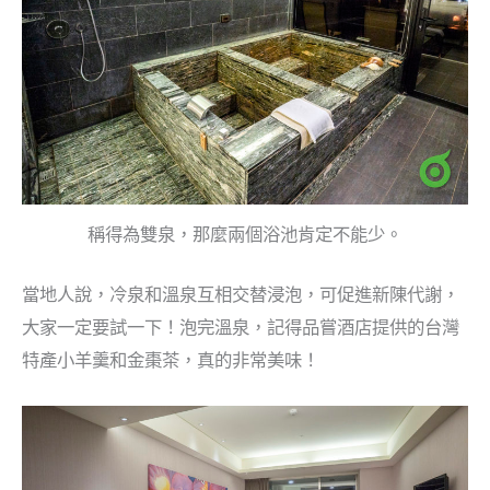
稱得為雙泉，那麼兩個浴池肯定不能少。
當地人說，冷泉和溫泉互相交替浸泡，可促進新陳代謝，
大家一定要試一下！泡完溫泉，記得品嘗酒店提供的台灣
特產小羊羹和金棗茶，真的非常美味！