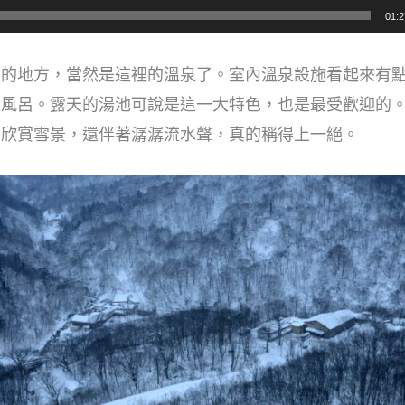
01:2
正的地方，當然是這裡的溫泉了。室內溫泉設施看起來有
天風呂。露天的湯池可說是這一大特色，也是最受歡迎的
下欣賞雪景，還伴著潺潺流水聲，真的稱得上一絕。