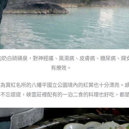
的奶白硫磺泉，對神經痛、風濕病、皮膚病、糖尿病、婦
有療效。
作為賞紅名所的八幡平國立公園境內的紅葉也十分漂亮。
後不忘提提，峽雲莊裡配有的一泊二食的料理也好吃，都