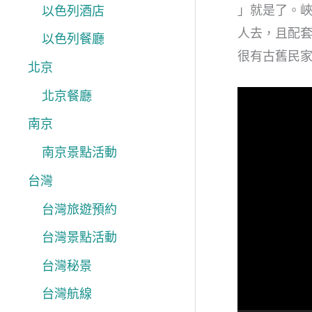
」就是了。峽
以色列酒店
人去，且配
以色列餐廳
很有古舊民
北京
北京餐廳
視
訊
南京
播
南京景點活動
放
台灣
器
台灣旅遊預約
台灣景點活動
台灣秘景
台灣航線