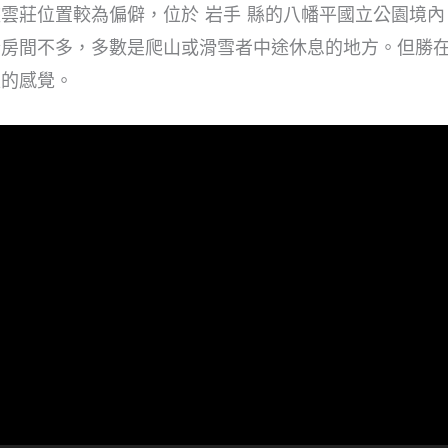
雲莊位置較為偏僻，位於 岩手 縣的八幡平國立公園境
套房間不多，多數是爬山或滑雪者中途休息的地方。但勝
家的感覺。