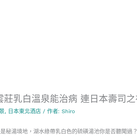
雲莊乳白溫泉能治病 連日本壽司之
景
,
日本東北酒店
/ 作者:
Shiro
是秘湯境地，湖水綠帶乳白色的硫磺湯池你是否聽聞過？我們D