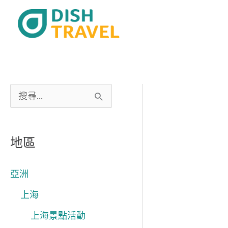
跳
至
主
要
內
容
搜
尋
關
地區
鍵
字
亞洲
:
上海
上海景點活動