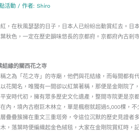
點活動
/ 作者:
Shiro
漸紅，在秋風瑟瑟的日子，日本人已紛紛出動賞紅去。日
紅葉秋色，一定在歷史韻味悠長的京都府。京都府內古剎
葉結緣的關西花之寺
稱之為「花之寺」的寺廟，他們與花結緣，而每間都有代
多以花聞名，唯獨有一間卻以紅葉著稱，那便是金剛院了
於平安時代初，擁有眾多歷史文化遺產，整間寺院更是京
在內，境內古樹巨木林立，單是楓樹就超過5,000棵，不
層層疊疊簇擁在重文三重塔旁，令這位沉默的歷史見證者
巨木，落葉時便編織起金色絨毯，大家在金剛院賞紅時，