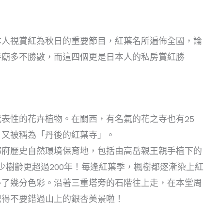
本人視賞紅為秋日的重要節目，紅葉名所遍佈全國，論
寺廟多不勝數，而這四個更是日本人的私房賞紅勝
表性的花卉植物。在關西，有名氣的花之寺也有25
，又被稱為「丹後的紅葉寺」。
都府歷史自然環境保育地，包括由高岳親王親手植下的
少樹齡更超過200年！每逢紅葉季，楓樹都逐漸染上紅
多了幾分色彩。沿著三重塔旁的石階往上走，在本堂周
記得不要錯過山上的銀杏美景啦！