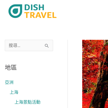
跳
至
主
要
內
容
搜
尋
關
地區
鍵
字
亞洲
:
上海
上海景點活動