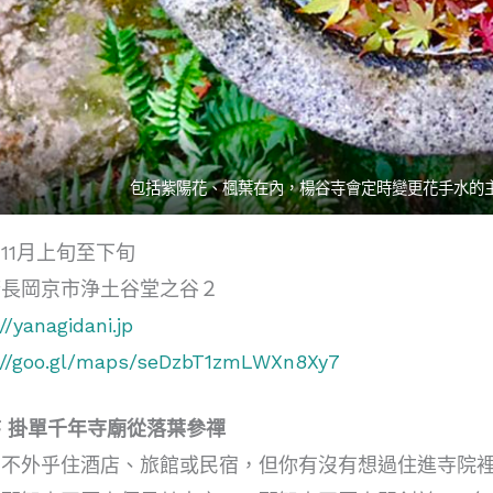
包括紫陽花、楓葉在內，
楊谷寺會定時變更花手水的
11月上旬至下旬
府長岡京市浄土谷堂之谷２
//yanagidani.jp
://goo.gl/maps/seDzbT1zmLWXn8Xy7
 掛單千年寺廟從落葉參禪
，不外乎住酒店、旅館或民宿，但你有沒有想過住進寺院