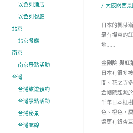
以色列酒店
/
大阪關西景
以色列餐廳
日本的楓葉
北京
最有禪意的
北京餐廳
地……
南京
金剛院 與紅
南京景點活動
日本有很多被
台灣
間。花之寺
台灣旅遊預約
金剛院起源
台灣景點活動
千年日本榧樹
色、橙色，
台灣秘景
邊更有銀杏
台灣航線