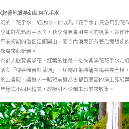
水起源地賞夢幻
紅葉花手水
幻的「花手水」紅爆IG，你以為「花手水」只會用到花
以季節鮮花點綴手水舍，秋季時更會用寺內的楓葉，製作
由平安初期的僧侶延鎮開山，而寺內湧泉卻有著治療眼疾
人都會來此祈願。
京都人欣賞紫陽花、紅葉的秘景，後來紫陽花花手水走紅
楓活動「柳谷觀音紅葉週」，屆時紅葉將籠罩
楊谷寺全境
入的上書院，讓遊人一睹戰前譽為古都百庭園的淨土苑紅
年年樣式不同且精美，故吸引不少御朱印前來收集。