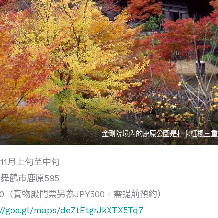
金剛院境內的鹿原公園是打卡紅楓三重
11月上旬至中旬
舞鶴市鹿原595
00（寶物殿門票另為JPY500，需提前預約）
://goo.gl/maps/deZtEtgrJkXTX5Tq7