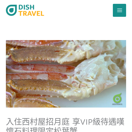
跳
至
主
要
內
容
入住西村屋招月庭 享VIP級待遇嘆
懷石料理限定松葉蟹