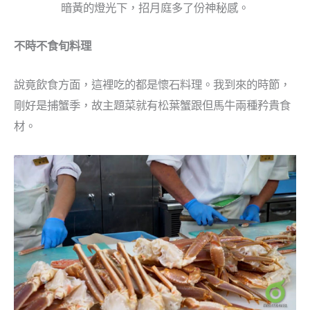
暗黃的燈光下，招月庭多了份神秘感。
不時不食旬料理
說竟飲食方面，這裡吃的都是懷石料理。我到來的時節，
剛好是捕蟹季，故主題菜就有松葉蟹跟但馬牛兩種矜貴食
材。