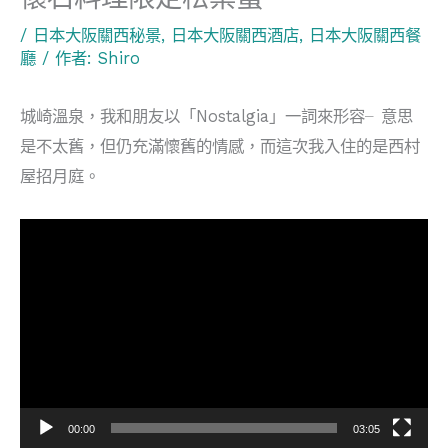
/
日本大阪關西秘景
,
日本大阪關西酒店
,
日本大阪關西餐
廳
/ 作者:
Shiro
城崎溫泉，我和朋友以「Nostalgia」一詞來形容╴意思
是不太舊，但仍充滿懷舊的情感，而這次我入住的是西村
屋招月庭。
視
訊
播
放
器
00:00
03:05