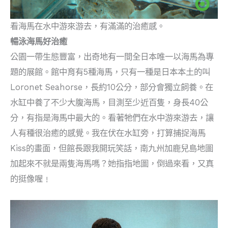
看海馬在水中游來游去，有滿滿的治癒感。
暢泳海馬好治癒
公園一帶生態豐富，出奇地有一間全日本唯一以海馬為專
題的展館。館中育有5種海馬，只有一種是日本本土的叫
Loronet Seahorse，長約10公分，部分會獨立飼養。在
水缸中養了不少大腹海馬，目測至少近百隻，身長40公
分，有指是海馬中最大的。看著牠們在水中游來游去，讓
人有種很治癒的感覺。我在伏在水缸旁，打算捕捉海馬
Kiss的畫面，但館長跟我開玩笑話，南九州加鹿兒島地圖
加起來不就是兩隻海馬嗎？她指指地圖，倒過來看，又真
的挺像喔﹗