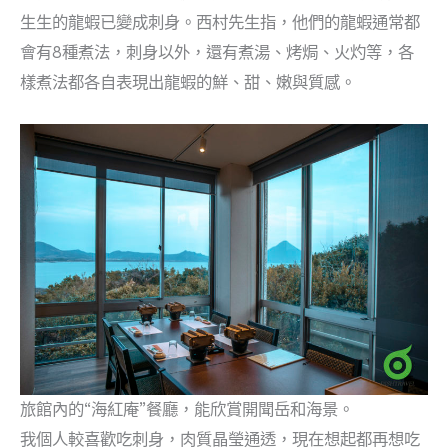
生生的龍蝦已變成刺身。西村先生指，他們的龍蝦通常都
會有8種煮法，刺身以外，還有煮湯、烤焗、火灼等，各
樣煮法都各自表現出龍蝦的鮮、甜、嫩與質感。
旅館內的“海紅庵”餐廳，能欣賞開聞岳和海景。
我個人較喜歡吃刺身，肉質晶瑩通透，現在想起都再想吃