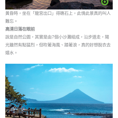
黃昏時，坐在「龍宮出口」得礁石上，此情此景真的叫人
難忘。
高清日落在眼前
說是自然公園，其實是由7個小沙灘組成，沿步道走，陽
光雖然有點猛烈，但吹著海風、踏著浪，真的好想脫衣去
嬉水。