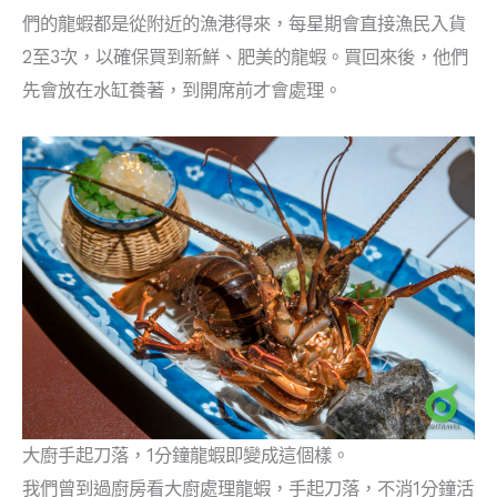
們的龍蝦都是從附近的漁港得來，每星期會直接漁民入貨
2至3次，以確保買到新鮮、肥美的龍蝦。買回來後，他們
先會放在水缸養著，到開席前才會處理。
大廚手起刀落，1分鐘龍蝦即變成這個樣。
我們曾到過廚房看大廚處理龍蝦，手起刀落，不消1分鐘活