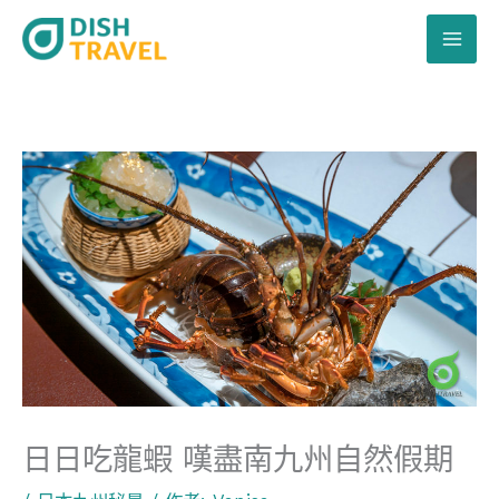
跳
至
主
要
內
容
日日吃龍蝦 嘆盡南九州自然假期