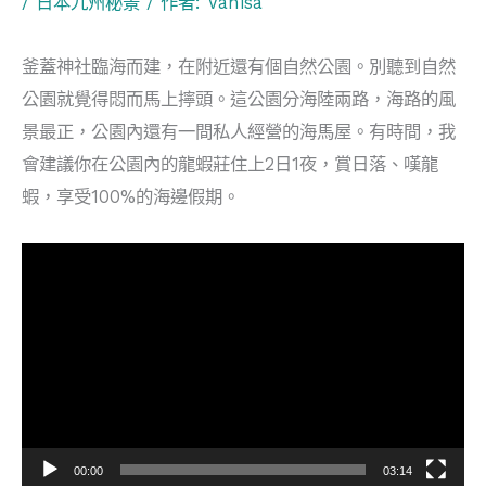
/
日本九州秘景
/ 作者:
Vanisa
釜蓋神社臨海而建，在附近還有個自然公園。別聽到自然
公園就覺得悶而馬上擰頭。這公園分海陸兩路，海路的風
景最正，公園內還有一間私人經營的海馬屋。有時間，我
會建議你在公園內的龍蝦莊住上2日1夜，賞日落、嘆龍
蝦，享受100%的海邊假期。
視
訊
播
放
器
00:00
03:14