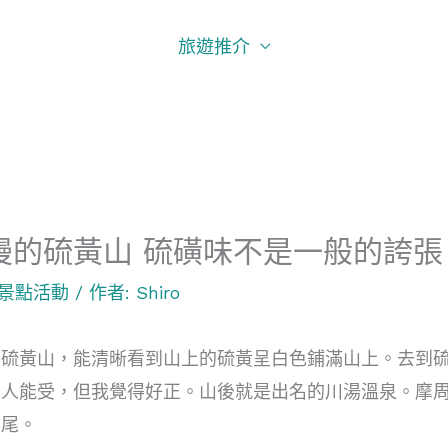
旅遊推介
漫的硫黃山 硫磺味不是一般的誇張
景點活動
/ 作者:
Shiro
去硫黃山，能清晰看到山上的硫黃呈白色鋪滿山上。去到
人人能受，但我覺得好正。山後就是出名的川湯溫泉。摩
票尾。