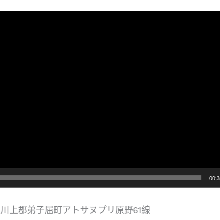
00:3
川上郡弟子屈町アトサヌプリ原野61線