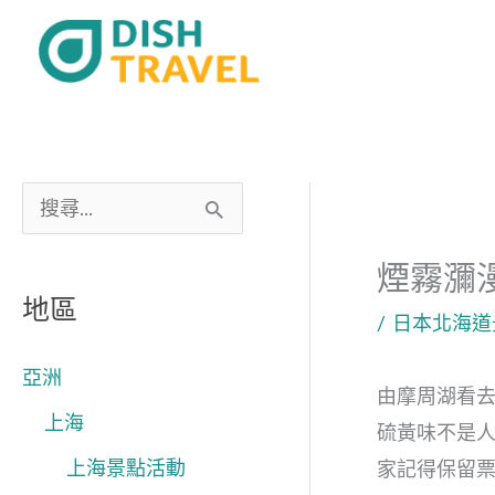
跳
至
主
要
內
容
搜
尋
煙霧瀰
關
地區
/
日本北海道
鍵
字
亞洲
由摩周湖看
:
上海
硫黃味不是
上海景點活動
家記得保留