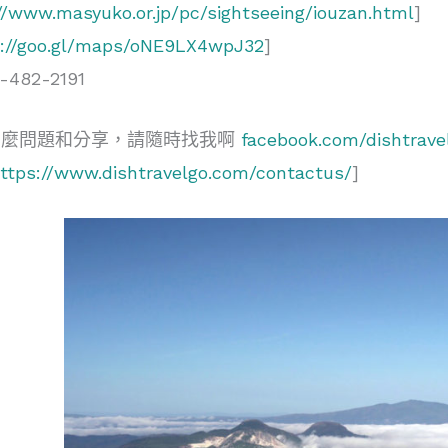
//www.masyuko.or.jp/pc/sightseeing/iouzan.html
]
s://goo.gl/maps/oNE9LX4wpJ32
]
482-2191
甚麼問題和分享，請隨時找我啊
facebook.com/dishtrave
ttps://www.dishtravelgo.com/contactus/
]