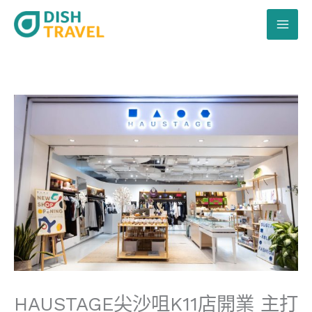
跳
至
主
要
內
容
HAUSTAGE尖沙咀K11店開業 主打