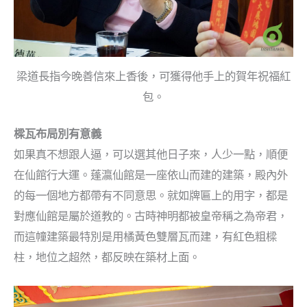
梁道長指今晚善信來上香後，可獲得他手上的賀年祝福紅
包。
樑瓦布局別有意義
如果真不想跟人逼，可以選其他日子來，人少一點，順便
在仙館行大運。蓬瀛仙館是一座依山而建的建築，殿內外
的每一個地方都帶有不同意思。就如牌匾上的用字，都是
對應仙館是屬於道教的。古時神明都被皇帝稱之為帝君，
而這幢建築最特別是用橘黃色雙層瓦而建，有紅色粗樑
柱，地位之超然，都反映在築材上面。