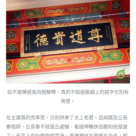
如不是陳道長向我解釋，真的不知道匾額上的提字也別有
用意。
在主建築的兜率宮，分別供奉了太上老君、呂純陽及丘長
春祖師，丘長春不就是丘處機，看過神雕俠侶都知他是誰
了。天花上有仙鶴穿梭雲海，兩邊牆就左青龍右白虎，相