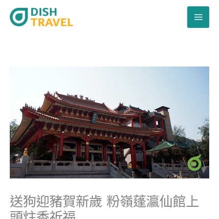
跳
至
主
要
內
容
送狗迎豬賀新歲 粉嶺蓬瀛仙館上
頭炷香祈福