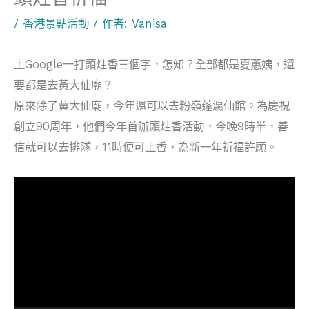
/
香港景點活動
/ 作者:
Vanisa
上Google一打頭炷香三個字，怎知？全部都是夏蕙姨，還
要都是去黃大仙廟？
原來除了黃大仙廟，今年還可以去粉嶺蓬瀛仙館。為慶祝
創立90周年，他們今年首辦頭炷香活動，今晚9時半，善
信就可以去排隊，11時便可上香，為新一年祈福許願。
視
訊
播
放
器