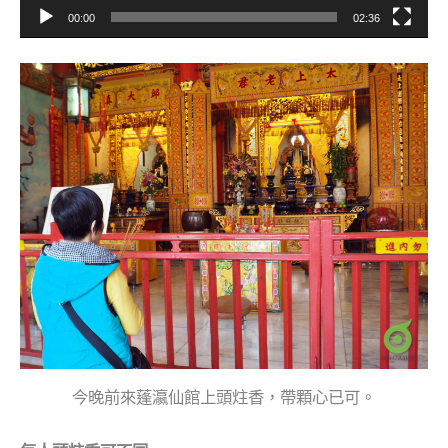
00:00
02:36
今晚前來蓬瀛仙館上頭炷香，帶顆心已可。