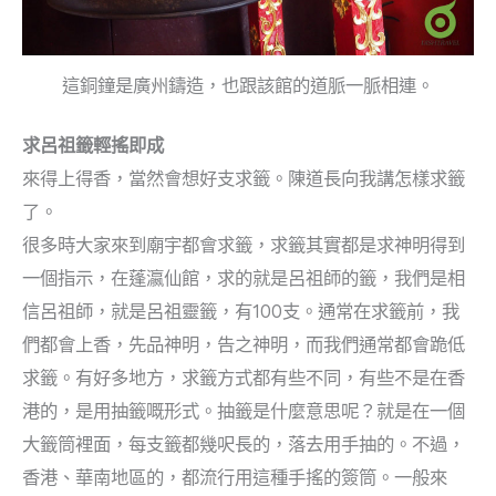
這銅鐘是廣州鑄造，也跟該館的道脈一脈相連。
求呂祖籤輕搖即成
來得上得香，當然會想好支求籤。陳道長向我講怎樣求籤
了。
很多時大家來到廟宇都會求籤，求籤其實都是求神明得到
一個指示，在蓬瀛仙館，求的就是呂祖師的籤，我們是相
信呂祖師，就是呂祖靈籤，有100支。通常在求籤前，我
們都會上香，先品神明，告之神明，而我們通常都會跪低
求籤。有好多地方，求籤方式都有些不同，有些不是在香
港的，是用抽籤嘅形式。抽籤是什麼意思呢？就是在一個
大籤筒裡面，每支籤都幾呎長的，落去用手抽的。不過，
香港、華南地區的，都流行用這種手搖的簽筒。一般來