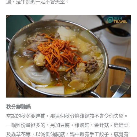
濃，是牛痴的一定不會失望。
秋分鮮雞鍋
常說的秋冬要進補，那這個秋分鮮雞鍋該不會令你失望。
一鍋雞份量挺多的，另加豆腐，雞髀菇，金針菇、娃娃菜
及蟲草花等，以減低油膩感。鍋中還有手工餃子，感覺有