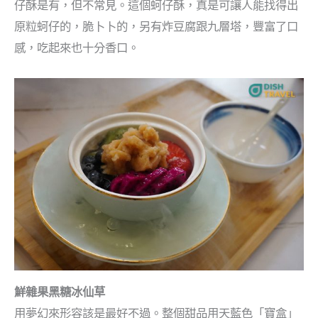
仔酥是有，但不常見。這個蚵仔酥，真是可讓人能找得出
原粒蚵仔的，脆卜卜的，另有炸豆腐跟九層塔，豐富了口
感，吃起來也十分香口。
鮮雜果黑糖冰仙草
用夢幻來形容該是最好不過。整個甜品用天藍色「寶盒」