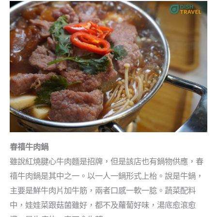
春禧牛肉鍋
雖說紅燒腱心牛肉麵是招牌，但是該店也有鍋物供應，春
禧牛肉鍋是其中之一。以一人一鍋形式上枱。說是牛鍋，
主要是鮮牛肉片加牛筋，兩者口感一軟一腍。蔬菜配料
中，娃娃菜跟菇菌雖好，都不及蘿蔔好味，湯底愈滾愈