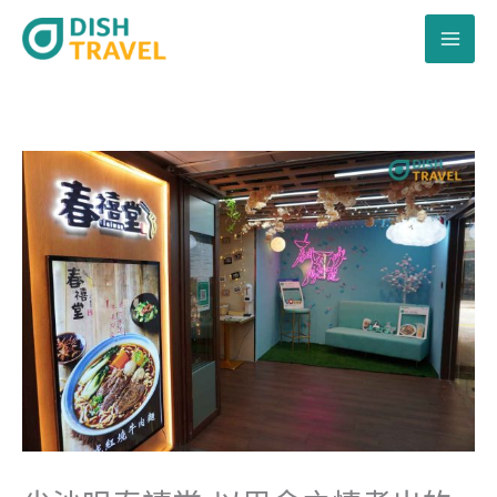
跳
至
主
要
內
容