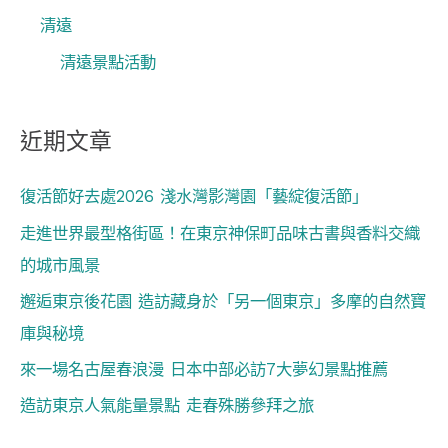
清遠
清遠景點活動
近期文章
復活節好去處2026 淺水灣影灣園「藝綻復活節」
走進世界最型格街區！在東京神保町品味古書與香料交織
的城市風景
邂逅東京後花園 造訪藏身於「另一個東京」多摩的自然寶
庫與秘境
來一場名古屋春浪漫 日本中部必訪7大夢幻景點推薦
造訪東京人氣能量景點 走春殊勝參拜之旅