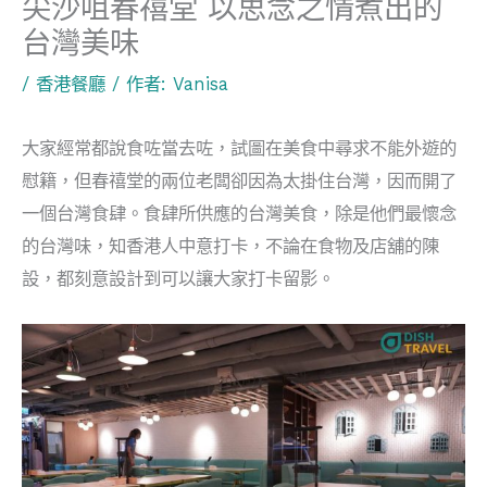
尖沙咀春禧堂 以思念之情煮出的
台灣美味
/
香港餐廳
/ 作者:
Vanisa
大家經常都說食咗當去咗，試圖在美食中尋求不能外遊的
慰籍，但春禧堂的兩位老闆卻因為太掛住台灣，因而開了
一個台灣食肆。食肆所供應的台灣美食，除是他們最懷念
的台灣味，知香港人中意打卡，不論在食物及店舖的陳
設，都刻意設計到可以讓大家打卡留影。