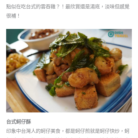
點似在吃台式的雲吞雞？！最欣賞還是湯底，淡味但感覺
很補！
台式蚵仔酥
印象中台灣人的蚵仔美食，都是蚵仔煎就是蚵仔快炒，蚵