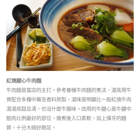
紅燒腱心牛肉麵
牛肉麵是當店的主打。參考眷機牛肉麵的煮法，湯底用牛
骨配合多種中藥及香料熬製，湯味是明顯比一般紅燒牛肉
湯湯底甜且清，也沒什麼牛膻味。改用的牛腱心是牛腱中
筋肉比例最好的部位，燉煮後入口柔軟，加上彈牙的麵
質，十分大碗好飽足。