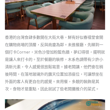
香港的台灣食肆多數開在大街大巷，鮮有好似春禧堂會開
在購物商場的頂層，反與商廈為鄰。未進餐廳，先睇到一
個打卡Corner，米色沙發加粉藍色牆，夢幻得很，擺明就
是讓人來打卡的。至於餐廳的裝修，木系色調帶有少許小
清新元素，令人感覺很放鬆寫意。據老闆講，他們會在稍
後時間，在落地玻璃外的露天位置加添座位，可讓想坐在
外面的客人有更自在的感覺。來用餐，多靚的裝飾是其
次，食物才是重點，因此就試了些老闆攤推介的菜式。