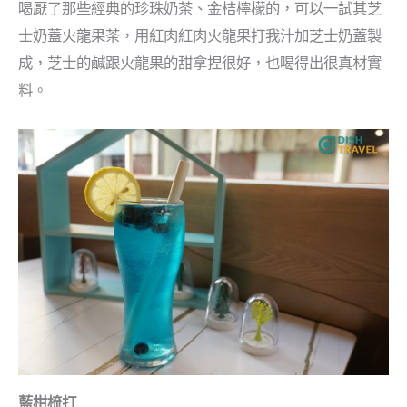
喝厭了那些經典的珍珠奶茶、金桔檸檬的，可以一試其芝
士奶蓋火龍果茶，用紅肉紅肉火龍果打我汁加芝士奶蓋製
成，芝士的鹹跟火龍果的甜拿捏很好，也喝得出很真材實
料。
藍柑梳打