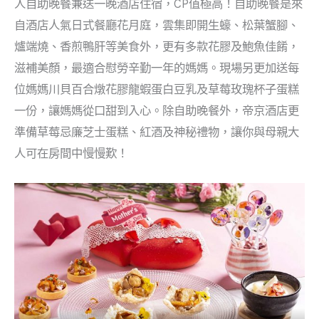
人自助晚餐兼送一晚酒店住宿，CP值極高！自助晚餐是來
自酒店人氣日式餐廳花月庭，雲集即開生蠔、松葉蟹腳、
爐端燒、香煎鴨肝等美食外，更有多款花膠及鮑魚佳餚，
滋補美顏，最適合慰勞辛勤一年的媽媽。現場另更加送每
位媽媽川貝百合燉花膠龍蝦蛋白豆乳及草莓玫瑰杯子蛋糕
一份，讓媽媽從口甜到入心。除自助晚餐外，帝京酒店更
準備草莓忌廉芝士蛋糕、紅酒及神秘禮物，讓你與母親大
人可在房間中慢慢歎！