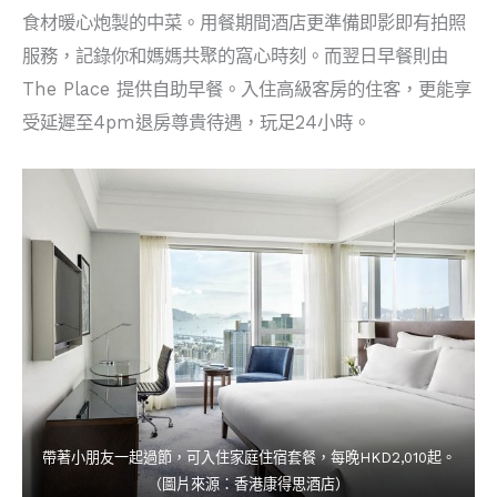
食材暖心炮製的中菜。用餐期間酒店更準備即影即有拍照
服務，記錄你和媽媽共聚的窩心時刻。而翌日早餐則由
The Place 提供自助早餐。入住高級客房的住客，更能享
受延遲至4pm退房尊貴待遇，玩足24小時。
帶著小朋友一起過節，可入住家庭住宿套餐，每晚HKD2,010起。
（圖片來源：香港康得思酒店）