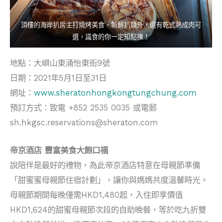
頂樓的海岸扒房主打燒烤美食，新鮮扒類外，還有乾式熟成肉可
選，識食的你一定知點揀！
地點：大嶼山東涌怡東街9號
日期：2021年5月1日至31日
網址：
www.sheratonhongkongtungchung.com
預訂方式：致電 +852 2535 0035 或電郵
sh.hkgsc.reservations@sheraton.com
帝京酒店 豐富美食大飽口福
說陪伴是最好的禮物，為此帝京酒店特意在母親節準備
「甜蜜蜜母親節住宿計劃」，讓你與媽媽共度溫馨時光。
母親節期間每晚僅需HKD1,480起，入住即享價值
HKD1,624的甜蜜母親節次段的自助晚餐，等於吃九折雙