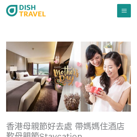
跳
至
主
要
內
容
香港母親節好去處 帶媽媽住酒店
歎母親節Staycation