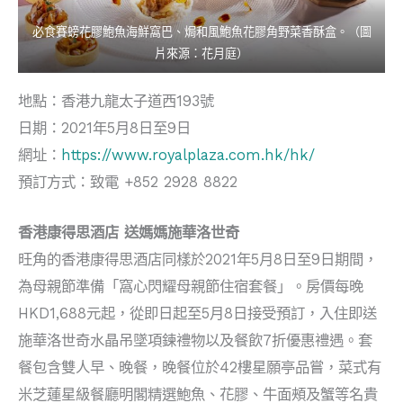
必食賽螃花膠鮑魚海鮮窩巴、焗和風鮑魚花膠角野菜香酥盒。（圖
片來源：花月庭）
地點：香港九龍太子道西193號
日期：2021年5月8日至9日
網址：
https://www.royalplaza.com.hk/hk/
預訂方式：致電 +852 2928 8822
香港康得思酒店 送媽媽施華洛世奇
旺角的香港康得思酒店同樣於2021年5月8日至9日期間，
為母親節準備「窩心閃耀母親節住宿套餐」。房價每晚
HKD1,688元起，從即日起至5月8日接受預訂，入住即送
施華洛世奇水晶吊墜項鍊禮物以及餐飲7折優惠禮遇。套
餐包含雙人早、晚餐，晚餐位於42樓星願亭品嘗，菜式有
米芝蓮星級餐廳明閣精選鮑魚、花膠、牛面頰及蟹等名貴