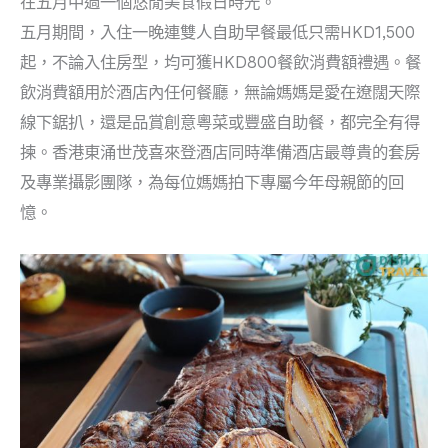
在五月中過一個悠閒美食假日時光。
五月期間，入住一晚連雙人自助早餐最低只需HKD1,500
起，不論入住房型，均可獲HKD800餐飲消費額禮遇。餐
飲消費額用於酒店內任何餐廳，無論媽媽是愛在遼闊天際
線下鋸扒，還是品賞創意粵菜或豐盛自助餐，都完全有得
揀。香港東涌世茂喜來登酒店同時準備酒店最尊貴的套房
及專業攝影團隊，為每位媽媽拍下專屬今年母親節的回
憶。