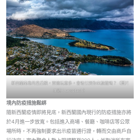
新西蘭南島的皇后鎮，冒險玩意多，會吸引到你來旅遊嗎？（圖片
來源：unsplash）
境內防疫措施鬆綁
隨新西蘭疫情即將見底，新西蘭國內現行的防疫措施亦將
於4月進一步放寬。包括進入商場、餐廳、咖啡店等公眾
場所時，不再強制要求出示疫苗通行證，轉而交由商戶自