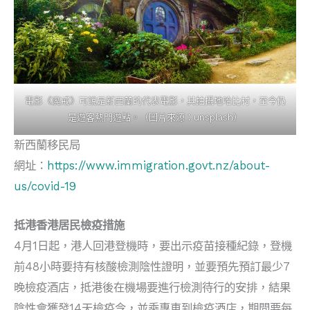
電影《魔戒》可說是新西蘭的代表電影，其拍攝地哈比村，至今仍
是遊客熱門遊點。（圖片來源：unsplash）
新西蘭移民局
網址：
https://www.immigration.govt.nz/about-
us/covid-19
抵港香港居民檢疫措施
4月1日起，港人回港登機時，要出示疫苗接種紀錄，登機
前48小時要持有核酸檢測陰性證明，並要預先預訂最少7
晚檢疫酒店，抵港後在機場要進行檢測待行的安排，結果
陰性會獲發14天檢疫令，並乘專車到檢疫酒店，期間要每