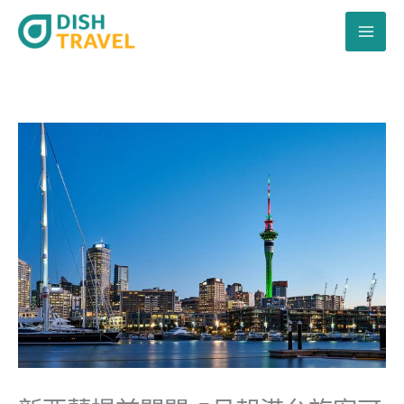
跳
至
主
要
內
容