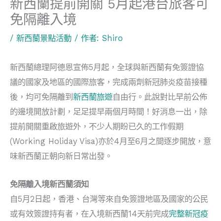
新西蘭提前開關 5月起港台旅客可
免隔離入境
/
新西蘭景點活動
/ 作者:
Shiro
新西蘭總理阿德恩宣佈5月起，全球與新西蘭有免簽證協
議的國家及地區的國際旅客，完成兩劑新冠肺炎疫苗接種
後，均可免隔離到
新西蘭旅遊
自由行。此說對比早前公佈
的邊境開放計劃，足足提早兩個月時間！好消息一出，除
提前開關重啟旅遊外，不少人期盼已久的工作假期
(Working Holiday Visa)亦於4月至6月之間逐步開放，意
味新西蘭正朝向新日常出發。
免隔離入境新西蘭須知
自5月2日起，香港、台灣等來自免簽證地區及國家的公民
或有效簽證持有者，在入境新西蘭14天前完成
完整新冠疫