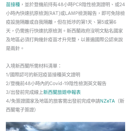
苗接種
，並於登機前持有48小時PCR陰性檢測證明、或24
小時內快速抗原檢測(RAT)或LAMP檢測報告，即可免除檢
疫設施隔離或自我隔離，但在抵埗的第1天、第5或第6
天，仍需進行快速抗原檢測。新西蘭政府沒明文點名國家
及地區必須打夠幾針疫苗才升完整，以普遍國際公認來說
是兩針。
入境新西蘭所需材料清單：
1/國際認可的新冠疫苗接種英文證明
2/登機前48小時內的Covid-19陰性檢測英文報告
3/出發前完成線上
新西蘭旅遊申報表
4/免簽證國家及地區的旅客需出發前完成申請
NZeTA
（新
西蘭電子簽證）