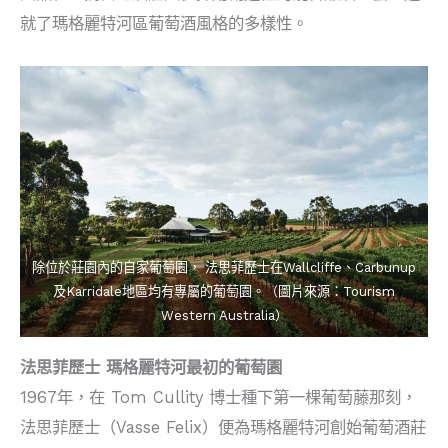
就了瑪格麗特河區葡萄酒風格的多樣性。
除位於莊園內的自家葡萄園， 法思菲歷士在Wallcliffe、Carbunup
及Karridale地區均有專屬的葡萄園。（圖片來源：Tourism
Western Australia）
法思菲歷士 瑪格麗特河最初的葡萄園
1967年，在 Tom Cullity 博士種下第一棵葡萄藤那刻，
法思菲歷士（Vasse Felix）便為瑪格麗特河創始葡萄酒莊