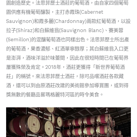
園創造歷史。法思菲歷士酒莊的葡萄酒，由自家四個葡萄
園供應有機葡萄釀製，主打赤霞珠(Cabernet
Sauvignon)和霞多麗(Chardonnay)兩款紅葡萄酒，以設
拉子(Shiraz)和白蘇維翁(Sauvignon Blanc)、賽美蓉
(Semillon)的混釀葡萄酒也同樣出色。法思菲歷士所出產
的葡萄酒，果香濃郁、紅酒單寧醇厚；其白蘇維翁入口更
是澎湃，酒味洋溢於味蕾間，因此在很短時間已在葡萄界
屢獲殊榮及肯定。2018年，酒莊更獲得「新世界葡萄酒
莊」的稱號。來法思菲歷士酒莊，除可品嚐酒莊各款藏
酒，還可以到由原酒莊改建的美術館參加導賞團，或到得
獎無數的餐廳品嘗瑪格麗特河區的時令美食。