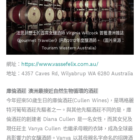
法思菲歷士的首席女釀酒師 Virginia Willcock 曾獲澳洲雜誌
《gourmet Traveller》評為2012年度釀酒師。（圖片來源：
Tourism Western Australia）
網址：
https://www.vassefelix.com.au/
地址：4357 Caves Rd, Wilyabrup WA 6280 Australia
庫倫酒莊 澳洲最接近自然生物循環的酒莊
今年迎來50歲生日的庫倫酒莊(Cullen Wines)，是瑪格麗
特河葡萄酒莊先驅者之一。與其他先驅酒莊不同的是，庫
倫酒莊的創建者 Diana Cullen 是一名女性，而其女兒及
現任莊主 Vanya Cullen 也繼承母親的衣缽，成為全球最
具影響力的女釀酒師。Vanya 以其母親名字命名的招牌酒