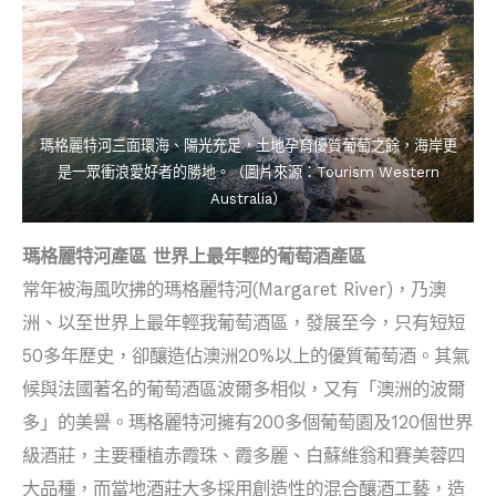
瑪格麗特河三面環海、陽光充足，土地孕育優質葡萄之餘，海岸更
是一眾衝浪愛好者的勝地。（圖片來源：Tourism Western
Australia）
瑪格麗特河產區 世界上最年輕的葡萄酒產區
常年被海風吹拂的瑪格麗特河(Margaret River)，乃澳
洲、以至世界上最年輕我葡萄酒區，發展至今，只有短短
50多年歷史，卻釀造佔澳洲20%以上的優質葡萄酒。其氣
候與法國著名的葡萄酒區波爾多相似，又有「澳洲的波爾
多」的美譽。瑪格麗特河擁有200多個葡萄園及120個世界
級酒莊，主要種植赤霞珠、霞多麗、白蘇維翁和賽美蓉四
大品種，而當地酒莊大多採用創造性的混合釀酒工藝，造