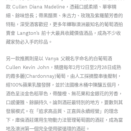
款 Cullen Diana Madeline，憑藉口感柔順、單寧精
細、餘味悠長；帶黑醋栗、朱古力、玫瑰及紫羅蘭芳香的
特點，深受酒客歡迎，更多年蟬聯澳洲最知名的葡萄酒拍
賣會 Langton’s 前十大最具收藏價值酒品，成為不少收
藏家勢必入手的珍品。
另一款推薦則是以 Vanya 父親名字命名的白葡萄酒
Cullen Kevin John，精選每年2月12日至2月28日成熟
的霞多麗(Chardonnay)葡萄，由人工採摘整串後壓制，
經100%蘋果乳酸發酵，並於法國橡木桶中陳釀五個月，
酒色呈淡金色稻草色，帶酸橙、無花果和金銀花的芳香，
口感優雅、​餘韻持久。論到酒莊最特別的地方，要數到其
發展模式。在「追求高品質、正直與永續經營」的理念
下，庫倫酒莊運用生物動力法管理葡萄園的酒莊，成為當
地及澳洲第一個完全使用碳循環的酒莊。