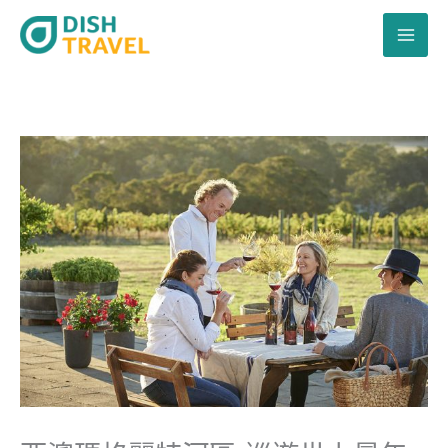
跳
至
主
要
內
容