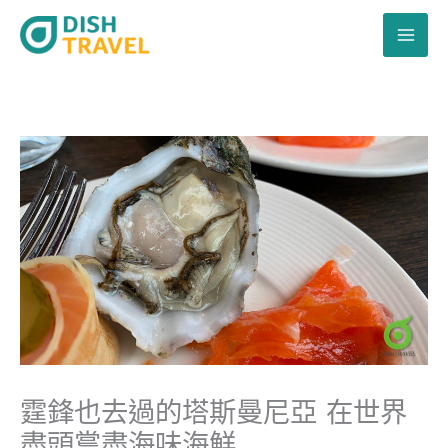
跳
至
主
要
內
容
霆鋒也去過的塔斯曼尼亞 在世界
盡頭嘗盡海味海鮮