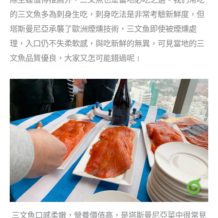
的三文魚多為刺身生吃，刺身吃法是非常考驗新鮮度，但
塔斯曼尼亞承襲了歐洲煙燻技術，三文鱼即使被煙燻處
理，入口仍不失柔軟感，與吃新鮮的無異，可見當地的三
文魚品質優良，大家又怎可能錯過呢﹗
三文魚口感柔嫩，營養價值高，是塔斯曼尼亞菜中很常見