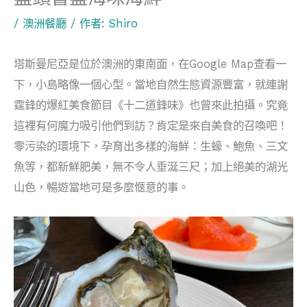
/
澳洲餐廳
/ 作者:
Shiro
塔斯曼尼亞是位於澳洲的東南面，在Google Map查看一
下，小島略像一個心型。當地自然生態資源豐富，就連謝
霆鋒的爆紅美食節目《十二道鋒味》也曾來此拍攝。究竟
這裡有何魔力吸引他們到訪？肯定是來自美食的召喚吧！
零污染的環境下，孕育出多樣的海鮮：生蠔、鮑魚、三文
魚等，都新鮮肥美，無不令人垂涎三尺；加上絕美的湖光
山色，暢遊當地可是多麼愜意的事。