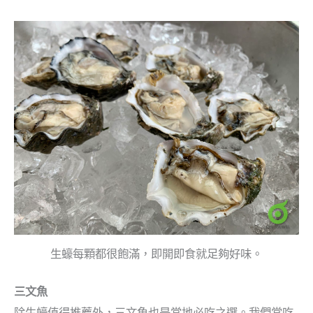
生蠔每顆都很飽滿，即開即食就足夠好味。
三文魚
除生蠔值得推薦外，三文魚也是當地必吃之選。我們常吃