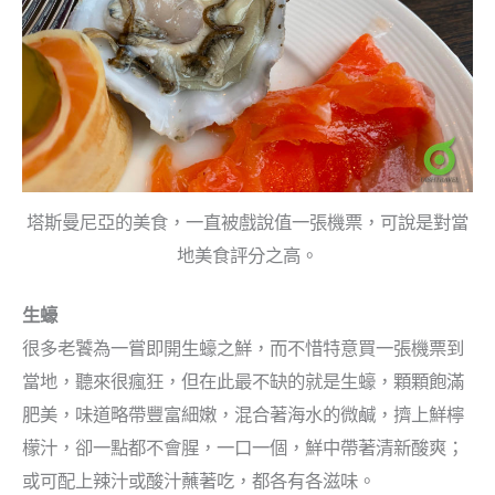
塔斯曼尼亞的美食，一直被戲說值一張機票，可說是對當
地美食評分之高。
生蠔
很多老饕為一嘗即開生蠔之鮮，而不惜特意買一張機票到
當地，聽來很瘋狂，但在此最不缺的就是生蠔，顆顆飽滿
肥美，味道略帶豐富細嫩，混合著海水的微鹹，擠上鮮檸
檬汁，
卻一點都不會腥，一口一個，鮮中帶著清新酸爽；
或可配上辣汁或酸汁蘸著吃，都各有各滋味。