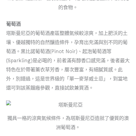
的食物。
葡萄酒
塔斯曼尼亞的葡萄酒產區整體氣候較涼爽，加上肥沃的土
壤、優越獨特的自然釀造條件，孕育出充滿與別不同的葡
萄酒。黑比諾葡萄酒(Pinot Noir)、起泡葡萄酒等
(Sparkling)是必喝的，前者滿有醇香口感完滿，後者最大
特色在於帶著薰衣草芳香，層次豐富，有細膩質感。此
外，別錯過
，這
是世界級的「單一麥芽威士忌」，到當地
還可到該蒸餾廠參觀，直接試飲兼買酒。
獨具一格的涼爽氣候條件，為塔斯曼尼亞造就了優質的澳
洲葡萄酒。