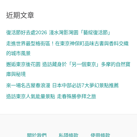
近期文章
復活節好去處2026 淺水灣影灣園「藝綻復活節」
走進世界最型格街區！在東京神保町品味古書與香料交織
的城市風景
邂逅東京後花園 造訪藏身於「另一個東京」多摩的自然寶
庫與秘境
來一場名古屋春浪漫 日本中部必訪7大夢幻景點推薦
造訪東京人氣能量景點 走春殊勝參拜之旅
關於我們
私隱條款
使用條款