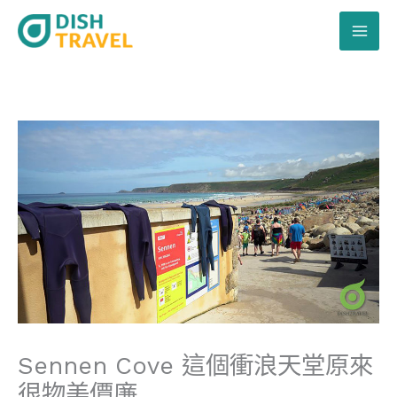
跳
至
主
要
內
容
Sennen Cove 這個衝浪天堂原來
很物美價廉