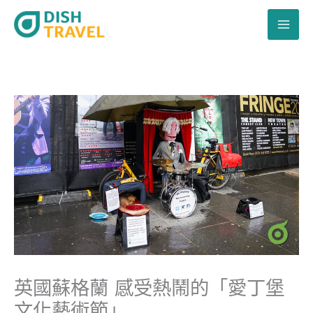
跳
至
主
要
內
容
英國蘇格蘭 感受熱鬧的「愛丁堡
文化藝術節」