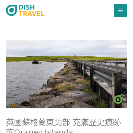
跳
至
主
要
內
容
英國蘇格蘭東北部 充滿歷史痕跡
的Orkney Islands