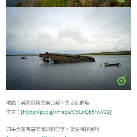
地點：英國蘇格蘭東北部，奧克尼群島
位置：[
https://goo.gl/maps/CbLnQb5fwV22
]
如果大家有甚麼問題和分享，請隨時找我啊