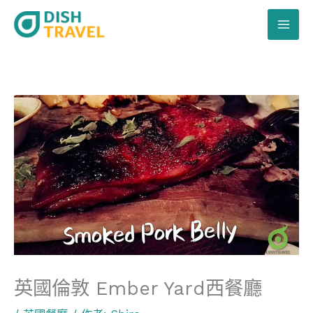
跳
至
主
要
內
容
英國倫敦 Ember Yard西餐廳