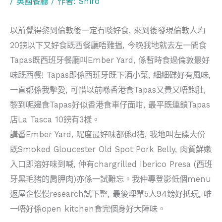
/
英國餐廳
/ 作者:
Shiro
以前覺得黎到倫敦後一定冇啖好食, 來到後發現倫敦人均
20鎊以下又好食既西餐廳唔難揾, 今晚我地就去左一間食
Tapas既西班牙餐廳叫Ember Yard, 係暫時食過倫敦最好
味既西餐! Tapas即係西班牙既下酒小菜, 細細碟好有風味,
一直都係我摯愛, 可惜以前喺香港食Tapas又貴又唔飽肚,
黎到呢邊食Tapas好似香港食車仔面咁, 最平既連鎖Tapas
店La Tasca 10鎊有3樣。
講番Ember Yard, 呢度最好味都係d猪, 我地叫左碟大份
既Smoked Gloucester Old Spot Pork Belly, 肉質鮮嫰
入口即溶好味到喊, 仲有chargrilled Iberico Presa (西班
牙黑毛猪的肩胛肉)亦係一試難忘。我仲專登影低個menu
返屋企慢慢research試下整, 最後埋單5人94鎊好抵玩, 唯
一唔好係open kitchen食完個身好大陣味。