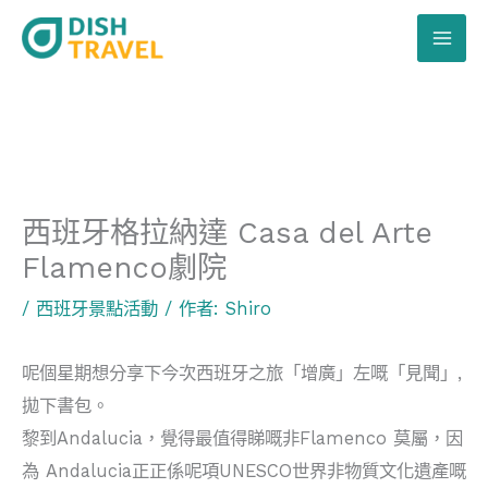
跳
至
主
要
內
容
西班牙格拉納達 Casa del Arte
Flamenco劇院
/
西班牙景點活動
/ 作者:
Shiro
呢個星期想分享下今次西班牙之旅「增廣」左嘅「見聞」,
拋下書包。
黎到Andalucia，覺得最值得睇嘅非Flamenco 莫屬，因
為 Andalucia正正係呢項UNESCO世界非物質文化遺產嘅