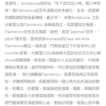
發源地； Andalucia就好似「天下武功出少林」嘅少林寺
咁，當Flamenco近百年演變出好多變化、支派，呢度睇
到嘅則被認為係最傳統、最正宗。 未黎Andalucia 之前
大鄉里以為Flamenco 係舞蹈為主，但其實除左舞蹈，
Flamenco亦包含左唱歌、結他、甚至”palmas”拍手、”
pitos”啪手指。我地就係Granada的Casa del Arte
Flamenco睇左一場表演，門票係當日下午係市中心的
counter度買，大鄉里2.0以為係啲大型好似去文化中心睇
show咁嘅規模，原來係一間座50人左右的屋仔、只有細
細個台嘅表演。當然咁樣仲好，可以更加近距離欣賞到整
個表演。 無乜接觸過Flamenco，其實佢係咪正宗就唔
知，亦聽唔明歌詞，但都覺得呢一個小時左右的演出好精
彩、好難忘、好震憾。無論係結他演奏、唱歌、跳舞的部
份，都傾盡全力去彈或唱或跳，充份感受到佢地投放落去
呢門藝術嘅澎湃感情和心血，剩係計呢樣，係我心目中稱