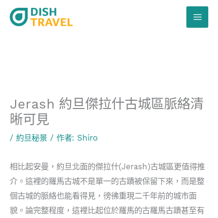
跳
至
主
要
內
容
Jerash 約旦傑拉什古城區脈絡清
晰可見
/
約旦秘景
/ 作者:
Shiro
相比起安曼，約旦北面的傑拉什(Jerash)古城區更值得推
介。這裡的羅馬古城不是單一的古蹟被保留下來，而是整
個古城的脈絡也能看得見，徬彿重現二千年前的城市面
貌。論完整程度，這裡比起位於羅馬的古羅馬古蹟甚至有