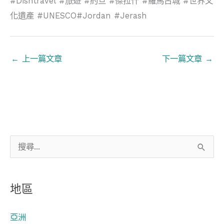
#Dishtravel #旅遊 #約旦 #傑拉什 #羅馬古城 #世界文
化遺產 #UNESCO#Jordan #Jerash
←
上一篇文章
下一篇文章
→
搜
尋
關
地區
鍵
字
亞洲