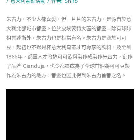
/
意大利景點活動
/ 作者:
Shiro
朱古力，不少人都喜愛，但一片片的朱古力，是源自於意
大利北部城市都靈。位於皮埃蒙特大區的都靈，除有球隊
祖雲達斯外，朱古力也是相當有名。朱古力是源於可可
豆，起初也不過是杯意大利皇室才可專享的飲料，及至到
1865年，都靈人才將這可可飲料製作成製作朱古力，創作
了品牌 Gianduja，也令都靈成為了全球首個將可可豆製
作為朱古力的地方，都靈也因此得到朱古力首都之名。
視
訊
播
放
器