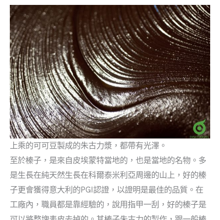
上乘的可可豆製成的朱古力漿，都帶有光澤。
至於榛子，是來自皮埃蒙特當地的，也是當地的名物。多
是生長在純天然生長在科爾泰米利亞周邊的山上，好的榛
子更會獲得意大利的PGI認證，以證明是最佳的品質。在
工廠內，職員都是靠經驗的，說用指甲一刮，好的榛子是
可以將整塊表皮去掉的。其榛子朱古力的製作，跟一般榛