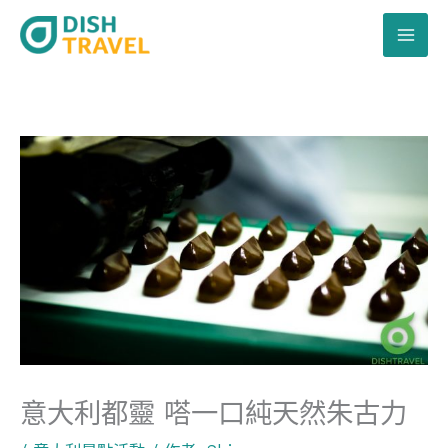
跳
至
主
要
內
容
意大利都靈 嗒一口純天然朱古力