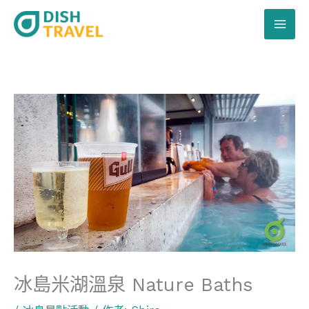
跳
至
主
要
內
容
冰島米湖溫泉 Nature Baths