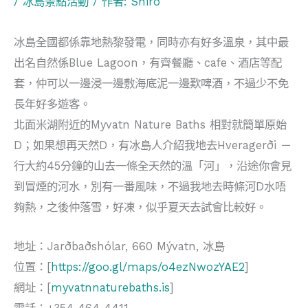
/
冰島景點活動
/ 作者:
Shiro
冰島全國都係靠地熱黎發電，同時亦有好多溫泉，其中最
出名自然係Blue Lagoon，有齊餐廳、cafe、酒店等配
套，仲可以一邊浸一邊敷海底泥一邊歎啤酒，不過少不免
長年好多遊客。
北面米湖附近的Myvatn Nature Baths 相對就簡單原始
D；如果想再天然D，有冰島人介紹我地去Hveragerði －
行大約45分鐘的山去一條全天然的溫「河」，沿途你會見
到冒煙的河水，別有一番風味，不過我地去時條河D水唔
夠熱，之後仲落雪，好凍，似乎夏天去試會比較好。
地址：Jarðbaðshólar, 660 Mývatn, 冰島
位置：[
https://goo.gl/maps/o4ezNwozYAE2
]
網址：[
myvatnnaturebaths.is
]