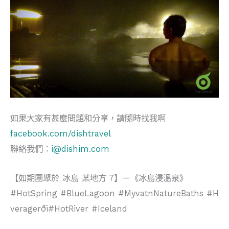
如果大家有甚麼問題和分享，請隨時找我啊
facebook.com/dishtravel
聯絡我們：
i@dishim.com
【如期團聚於 冰島 某地方 7】－《冰島浸溫泉》
#HotSpring #BlueLagoon #MyvatnNatureBaths #H
veragerði#HotRiver #Iceland