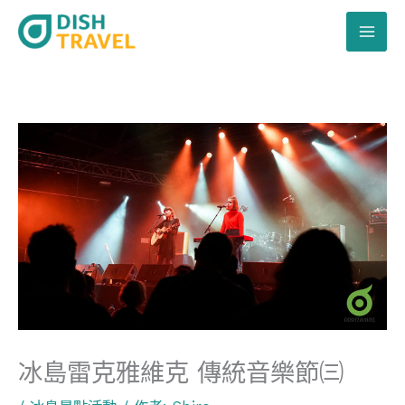
跳
至
主
要
內
容
冰島雷克雅維克 傳統音樂節㈢