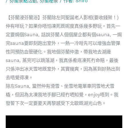
/
芬蘭景點活動
,
芬蘭秘景
/ 作者:
Shiro
【芬蘭浸芬蘭浴】芬蘭除左同聖誕老人影相(要收錢架！)
仲有咩玩？如果你唔怕凍死既呢度真係幾多野玩。首先一
定要焗個Sauna, 話說芬蘭人個個屋企都有個sauna, 一焗
完sauna要即刻跑出室外，一熱一冷咁先可以增強血管彈
性同預防血管硬化。我地個芬蘭仲激，帶我地去湖邊
sauna, 蒸完可以跳落湖，我真係肴底凍死冇命賠，最後
只係沖出冰天雪地既室外，其實幾爽，因為蒸到好熱出到
去唔覺得凍。
除左Sauna, 當然仲有滑雪、坐雪地電單車同雪地犬雪
橇，但因為太凍我地手腳已經冇哂知覺，enjoy唔到。我
發誓下次一定要夏天再黎感受下北歐既湖光山色。