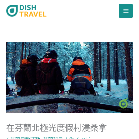
跳
至
主
要
內
容
在芬蘭北極光度假村浸桑拿