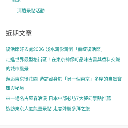
清遠
清遠景點活動
近期文章
復活節好去處2026 淺水灣影灣園「藝綻復活節」
走進世界最型格街區！在東京神保町品味古書與香料交織
的城市風景
邂逅東京後花園 造訪藏身於「另一個東京」多摩的自然寶
庫與秘境
來一場名古屋春浪漫 日本中部必訪7大夢幻景點推薦
造訪東京人氣能量景點 走春殊勝參拜之旅