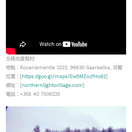
北極光度假村:
地點：Rovaniementie 3222, 99830 Saariselka, 芬蘭
位置：[
https://goo.gl/maps/Ew5MZozfHo62
]
網址：[
northernlightsvillage.com
]
電話：+358 40 7506225