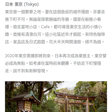
日本 東京 (Tokyo)
東京是一個繁華之地，要在這個急促的城市慢遊，非要走
進下町不可。無論是探索靜謐的寺廟，還是在躲進小巷
裡，遊走當地小店、Cafe，都可尋覓東京生活的小情小
趣，首推有清澄白河。這小社區近年才掘起，有特色咖啡
店、家品店及日式庭園，花大半天時間漫遊，絕不為過。
2020年東京奧運即將到來，日本再次成為東道主，東京譬
必成為焦點。如考慮在當時前來觀賽，不妨走下町慢慢
走，說不到有新鮮發現。