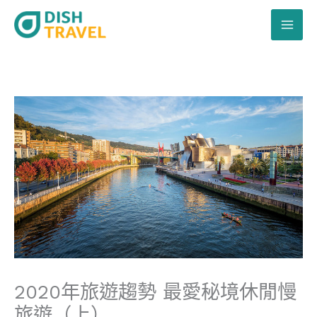
跳
至
主
要
內
容
2020年旅遊趨勢 最愛秘境休閒慢
旅遊（上）