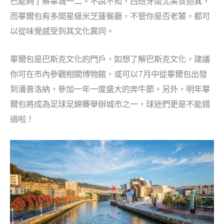
已能夠了解畢城一二。不說不知，西班牙南北美食迴異，
而畢爾包有多間星級米芝蓮餐廳，不管你是否老饕，都可
以從味覺感受到其文化異同。
畢爾包是巴斯克文化的門戶，如想了解巴斯克文化，建議
你可在市內參觀相關博物館，或可以7月中從畢爾包出發
到潘普洛納，參加一年一度盛大的奔牛節。另外，明年畢
爾包將成為足球足錦賽舉辦城市之一，球迷們更是不能錯
過啦！