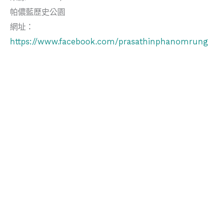
帕儂藍歷史公園
網址：
https://www.facebook.com/prasathinphanomrung