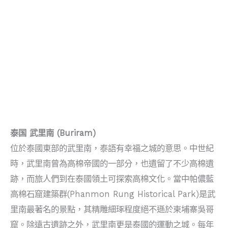
泰国 武里南 (Buriram)
位於泰國東部的武里南，泰語有幸福之城的意思。中世紀
時，武里南曾為高棉帝國的一部分，也遺留了不少高棉遺
跡，而旅人們到在泰國領土可探索高棉文化。當中帕儂藍
高棉石窟建築群(Phanmon Rung Historical Park)是武
里南最著名的景點，其精雕細琢程度絕不遜於柬埔寨吳哥
窟。除遠古遺跡之外，武里南更是泰國的運動之城。每年