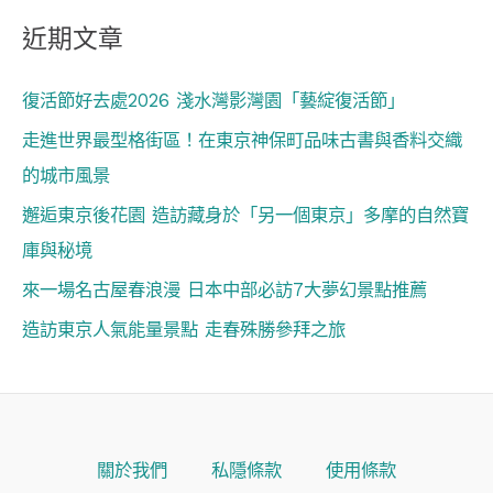
近期文章
復活節好去處2026 淺水灣影灣園「藝綻復活節」
走進世界最型格街區！在東京神保町品味古書與香料交織
的城市風景
邂逅東京後花園 造訪藏身於「另一個東京」多摩的自然寶
庫與秘境
來一場名古屋春浪漫 日本中部必訪7大夢幻景點推薦
造訪東京人氣能量景點 走春殊勝參拜之旅
關於我們
私隱條款
使用條款