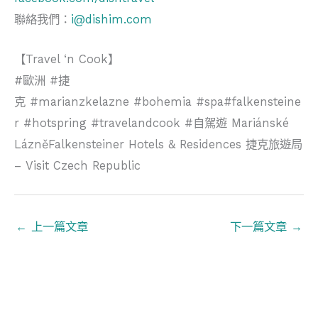
聯絡我們：
i@dishim.com
【Travel ‘n Cook】
#歐洲 #捷
克 #marianzkelazne #bohemia #spa#falkensteine
r #hotspring #travelandcook #自駕遊 Mariánské
LázněFalkensteiner Hotels & Residences 捷克旅遊局
– Visit Czech Republic
←
上一篇文章
下一篇文章
→