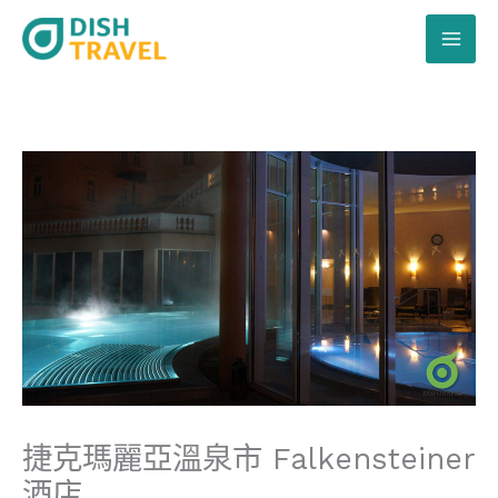
跳
至
主
要
內
容
捷克瑪麗亞溫泉市 Falkensteiner
酒店