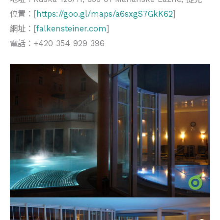
位置：[
https://goo.gl/maps/a6sxgS7GkK62
]
網址：[
falkensteiner.com
]
電話：+420 354 929 396