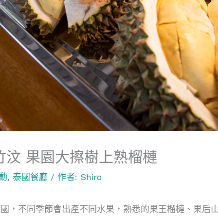
竹汶 果園大擦樹上熟榴槤
動
,
泰國餐廳
/ 作者:
Shiro
王國，不同季節會出產不同水果，熟悉的果王榴槤、果后