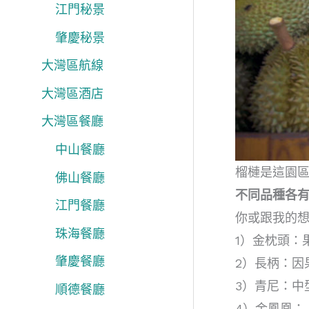
江門秘景
肇慶秘景
大灣區航線
大灣區酒店
大灣區餐廳
中山餐廳
榴槤是這園
佛山餐廳
不同品種各
江門餐廳
你或跟我的
珠海餐廳
1）金枕頭：
肇慶餐廳
2）長柄：因
3）青尼：中
順德餐廳
4）金鳳凰：