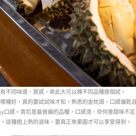
確有不同味道、質感，來此大可以揀不同品種逐個試。
是哪種好，真的要試試味才知。熟悉的金枕頭，口感偏乾
amy口感。青尼是最普遍的品種，口感滑，奈何香甜味不
足。這種樹上熟的滋味，要真正來果園才可以享受得到。