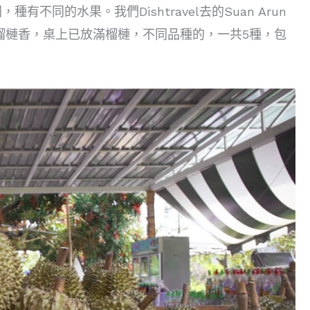
的水果。我們Dishtravel去的Suan Arun
陣榴槤香，桌上已放滿榴槤，不同品種的，一共5種，包