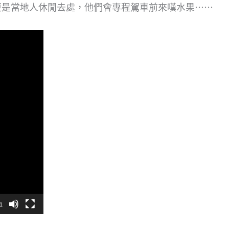
更是當地人休閒去處，他們會專程駕車前來嘆水果⋯⋯
1