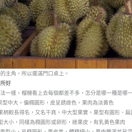
區的主角，所以擺滿門口桌上。
有所好
想法一樣，榴槤看上去每個都差不多，怎分是哪一種是哪
果型中大，偏橢圓形，皮呈銹綠色，果肉為淡黃色
果柄較長得名，又名干堯。中大型果實，果型有圓形、扁
型大小，同樣為橢圓形或卵形，綠果皮，有乳黃色果肉
 果型小，呈橢圓形，果皮青，體積細小，果肉豐滿並呈