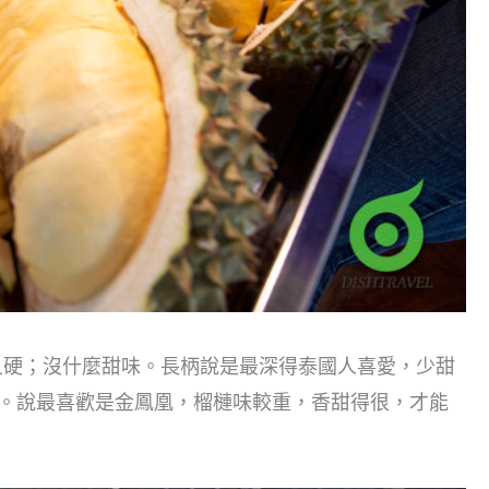
且硬；沒什麼甜味。長柄說是最深得泰國人喜愛，少甜
足。說最喜歡是金鳳凰，榴槤味較重，香甜得很，才能