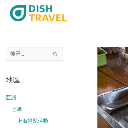
跳
至
主
要
內
容
搜
尋
關
地區
鍵
字
亞洲
:
上海
上海景點活動