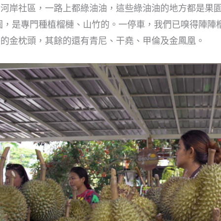
河岸社區，一路上都綠油油，這些綠油油的地方都是果園，種有不同
a 果園，是專門種植榴槤、山竹的。一停車，我們已嗅得陣
悉的金枕頭，其餘的還有青尼、干堯、甲倫及金鳳凰。