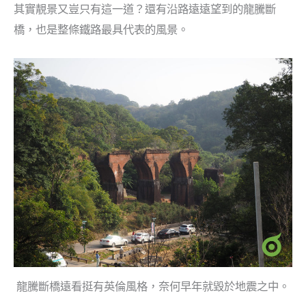
其實靚景又豈只有這一道？還有沿路遠遠望到的龍騰斷
橋，也是整條鐵路最具代表的風景。
龍騰斷橋遠看挺有英倫風格，奈何早年就毀於地震之中。