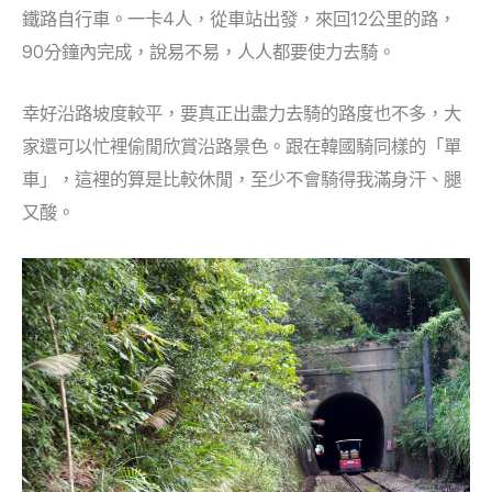
鐵路自行車。一卡4人，從車站出發，來回12公里的路，
90分鐘內完成，說易不易，人人都要使力去騎。
幸好沿路坡度較平，要真正出盡力去騎的路度也不多，大
家還可以忙裡偷閒欣賞沿路景色。跟在韓國騎同樣的「單
車」，這裡的算是比較休閒，至少不會騎得我滿身汗、腿
又酸。