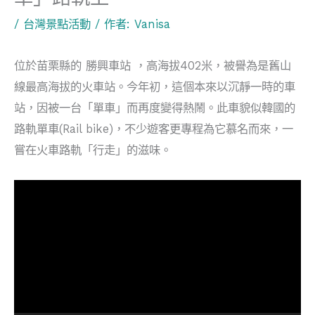
/
台灣景點活動
/ 作者:
Vanisa
位於苗栗縣的 勝興車站 ，高海拔402米，被譽為是舊山
線最高海拔的火車站。今年初，這個本來以沉靜一時的車
站，因被一台「單車」而再度變得熱鬧。此車貌似韓國的
路軌單車(Rail bike)，不少遊客更專程為它慕名而來，一
嘗在火車路軌「行走」的滋味。
視
訊
播
放
器