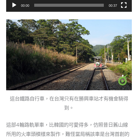
00:00
00:37
這台鐵路自行車，在台灣只有在勝興車站才有機會騎得
到。
這部4輪路軌單車，比韓國的可愛得多，仿照昔日舊山線
所用的火車頭模樣來製作，難怪當局稱該車是台灣首創的