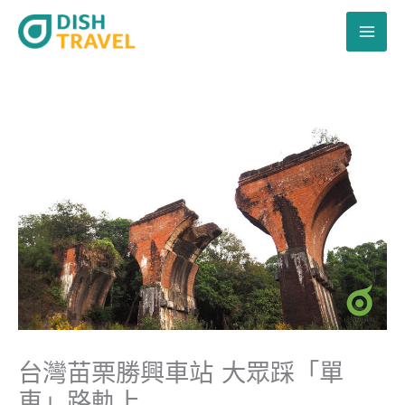
跳
至
主
要
內
容
台灣苗栗勝興車站 大眾踩「單
車」路軌上