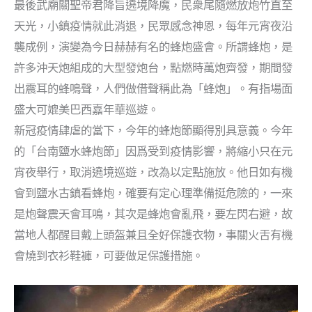
最後武廟關聖帝君降旨遶境降魔，民衆尾隨燃放炮竹直至
天光，小鎮疫情就此消退，民眾感念神恩，每年元宵夜沿
襲成例，演變為今日赫赫有名的蜂炮盛會。所謂蜂炮，是
許多沖天炮組成的大型發炮台，點燃時萬炮齊發，期間發
出震耳的蜂鳴聲，人們做借聲稱此為「蜂炮」。有指場面
盛大可媲美巴西嘉年華巡遊。
新冠疫情肆虐的當下，今年的蜂炮節顯得別具意義。今年
的「台南鹽水蜂炮節」因爲受到疫情影響，將縮小只在元
宵夜舉行，取消遶境巡遊，改為以定點施放。他日如有機
會到鹽水古鎮看蜂炮，確要有定心理準備挺危險的，一來
是炮聲震天會耳鳴，其次是蜂炮會亂飛，要左閃右避，故
當地人都醒目戴上頭盔兼且全好保護衣物，事關火舌有機
會燒到衣衫鞋褲，可要做足保護措施。