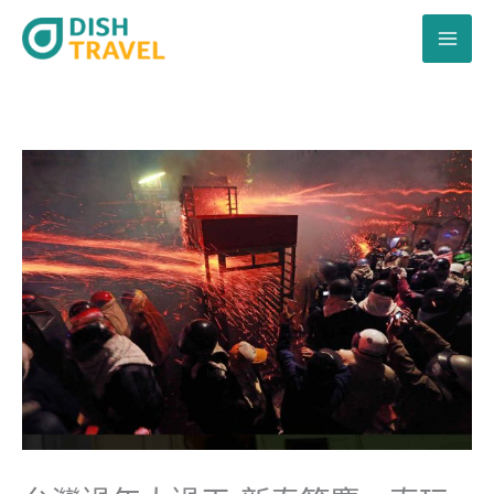
跳
至
主
要
內
容