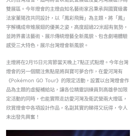
雙展區。今年燈會的主燈由知名藝術家呂秉承與國寶級書
法家董陽孜共同設計，以「鳳彩飛舞」為主題，將「鳳」
字解構成帝雉展翅的優美之姿，高度超過22米超有氣勢，
並跨界書法藝術、展示傳統燈藝全新風貌、包含劇場體驗
感受三大特色，展示台灣燈會新風貌。
主燈將在2月15日元宵節當天晚上7點正式點燈。今年台灣
燈會的另一個關注焦點是將與寶可夢合作，在愛河灣有
《Pokémon GO Tour》的限定活動，設置以台灣燈會作
品為主題的虛擬補給站，讓各位精靈訓練員到高雄參加限
定活動的同時，也能實際走訪愛河灣及衛武營兩大燈區，
欣賞燈會中各項設計作品，名副其實的睇得又玩得，令人
未出發先興奮！