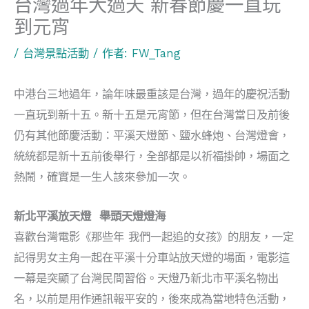
台灣過年大過天 新春節慶一直玩
到元宵
/
台灣景點活動
/ 作者:
FW_Tang
中港台三地過年，論年味最重該是台灣，過年的慶祝活動
一直玩到新十五。新十五是元宵節，但在台灣當日及前後
仍有其他節慶活動：平溪天燈節、鹽水蜂炮、台灣燈會，
統統都是新十五前後舉行，全部都是以祈福掛帥，場面之
熱鬧，確實是一生人該來參加一次。
新北平溪放天燈 舉頭天燈燈海
喜歡台灣電影《那些年 我們一起追的女孩》的朋友，一定
記得男女主角一起在平溪十分車站放天燈的場面，電影這
一幕是突顯了台灣民間習俗。天燈乃新北市平溪名物出
名，以前是用作通訊報平安的，後來成為當地特色活動，