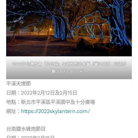
2022年台灣燈會「生命線」主題燈飾效果圖（圖片來源：交通部
觀光局Facebook）
平溪天燈節
日期：2022年2月12日及2月15日
地點：新北市平溪區平溪國中及十分廣場
網址：
https://2022skylantern.com/
台南鹽水蜂炮節目