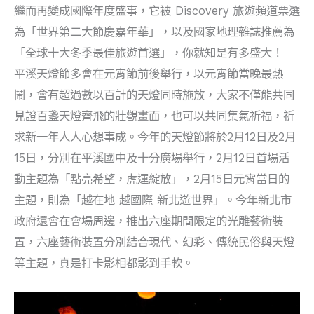
繼而再變成國際年度盛事，它被 Discovery 旅遊頻道票選
為「世界第二大節慶嘉年華」，以及國家地理雜誌推薦為
「全球十大冬季最佳旅遊首選」，你就知是有多盛大！
平溪天燈節多會在元宵節前後舉行，以元宵節當晚最熱
鬧，會有超過數以百計的天燈同時施放，大家不僅能共同
見證百盞天燈齊飛的壯觀畫面，也可以共同集氣祈福，祈
求新一年人人心想事成。今年的天燈節將於2月12日及2月
15日，分別在平溪國中及十分廣場舉行，2月12日首場活
動主題為「點亮希望，虎運綻放」，2月15日元宵當日的
主題，則為「越在地 越國際 新北遊世界」。今年新北市
政府還會在會場周邊，推出六座期間限定的光雕藝術裝
置，六座藝術裝置分別結合現代、幻彩、傳統民俗與天燈
等主題，真是打卡影相都影到手軟。