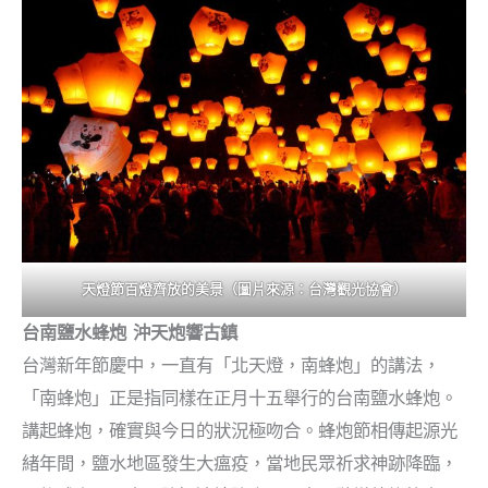
天燈節百燈齊放的美景（圖片來源：台灣觀光協會）
台南鹽水蜂炮 沖天炮響古鎮
台灣新年節慶中，一直有「北天燈，南蜂炮」的講法，
「南蜂炮」正是指同樣在正月十五舉行的台南鹽水蜂炮。
講起蜂炮，確實與今日的狀況極吻合。蜂炮節相傳起源光
緒年間，鹽水地區發生大瘟疫，當地民眾祈求神跡降臨，