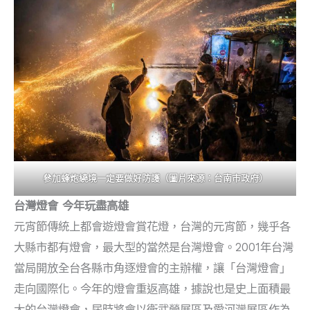
參加蜂炮繞境一定要做好防護（圖片來源：台南市政府）
台灣燈會 今年玩盡高雄
元宵節傳統上都會遊燈會賞花燈，台灣的元宵節，幾乎各
大縣市都有燈會，最大型的當然是台灣燈會。2001年台灣
當局開放全台各縣市角逐燈會的主辦權，讓「台灣燈會」
走向國際化。今年的燈會重返高雄，據說也是史上面積最
大的台灣燈會，屆時將會以衛武營展區及愛河灣展區作為