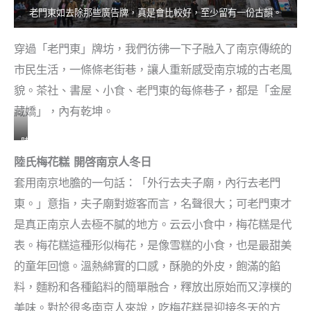
老門東如去除那些廣告牌，真是會比較好，至少留有一份古韻。
穿過「老門東」牌坊，我們彷彿一下子融入了南京傳統的
市民生活，一條條老街巷，讓人重新感受南京城的古老風
貌。茶社、書屋、小食、老門東的每條巷子，都是「金屋
藏嬌」，內有乾坤。
陸
氏
陸氏梅花糕 開啓南京人冬日
梅
套用南京地膽的一句話：「外行去夫子廟，內行去老門
花
東。」意指，夫子廟對遊客而言，名聲很大；可老門東才
糕
是真正南京人去極不膩的地方。云云小食中，梅花糕是代
熱
燙
表。梅花糕這種形似梅花，是像雪糕的小食，也是最甜美
得
的童年回憶。溫熱綿實的口感，酥脆的外皮，飽滿的餡
很
料，麵粉和各種餡料的簡單融合，釋放出原始而又淳樸的
，
美味。對於很多南京人來說，吃梅花糕是迎接冬天的方
香