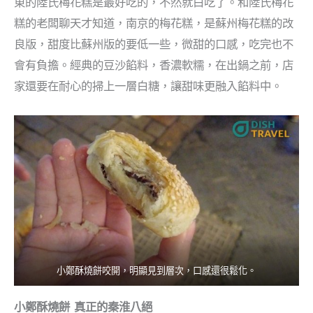
東的陸氏梅花糕是最好吃的，不然就白吃了。和陸氏梅花
糕的老闆聊天才知道，南京的梅花糕，是蘇州梅花糕的改
良版，甜度比蘇州版的要低一些，微甜的口感，吃完也不
會有負擔。經典的豆沙餡料，香濃軟糯，在出鍋之前，店
家還要在耐心的掃上一層白糖，讓甜味更融入餡料中。
小鄭酥燒餅咬開，明顯見到層次，口感還很鬆化。
小鄭酥燒餅 真正的秦淮八絕