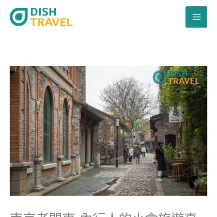
跳
至
主
要
內
容