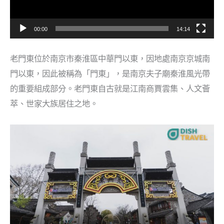
00:00
14:14
老門東位於南京市秦淮區中華門以東，因地處南京京城南
門以東，因此被稱為「門東」，是南京夫子廟秦淮風光帶
的重要組成部分。老門東自古就是江南商賈雲集、人文薈
萃、世家大族居住之地。