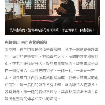
先鋒書店內，連窗框的雕花都很細致，令空間添上一份書卷氣。
先鋒書店 來自古物的餘韻
除吃的，在老門東是很值得逛逛的，其中一個點是先鋒書
店。南京的先鋒書店，來頭真的太大，每間的裝飾都很特
別，在老門東這家分店，設於駿惠書屋內。駿惠書屋坐落
在一個有著六百年歷史的宅子，一磚一瓦，一雕花一古
木，都是來自江西婺源異地複建而成。我最喜歡書屋的鵰
花設計，每一扇門的雕花各有主題，室內雕花人物繁多，
各有淵源，每一處的看似不經意，其實都是精雕細琢，都
是技藝無聲的傳承和文化的流淌。