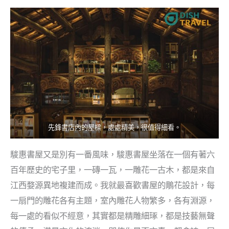
先鋒書店內的屋樑，處處精美，很值得細看。
駿惠書屋又是別有一番風味，駿惠書屋坐落在一個有著六
百年歷史的宅子里，一磚一瓦，一雕花一古木，都是來自
江西婺源異地複建而成。我就最喜歡書屋的鵰花設計，每
一扇門的雕花各有主題，室內雕花人物繁多，各有淵源，
每一處的看似不經意，其實都是精雕細琢，都是技藝無聲