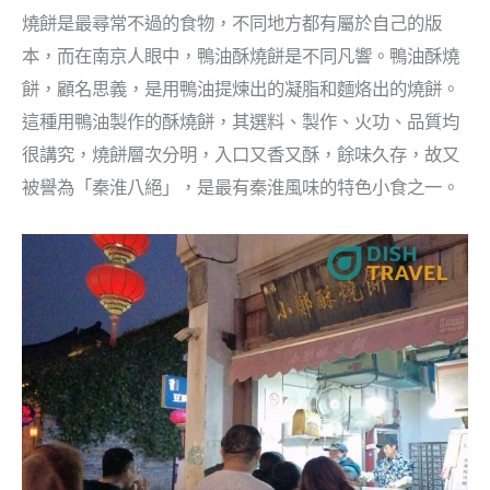
燒餅是最尋常不過的食物，不同地方都有屬於自己的版
本，而在南京人眼中，鴨油酥燒餅是不同凡響。鴨油酥燒
餅，顧名思義，是用鴨油提煉出的凝脂和麵烙出的燒餅。
這種用鴨油製作的酥燒餅，其選料、製作、火功、品質均
很講究，燒餅層次分明，入口又香又酥，餘味久存，故又
被譽為「秦淮八絕」，是最有秦淮風味的特色小食之一。