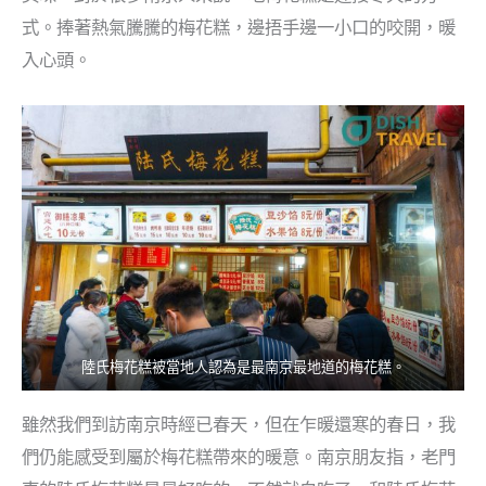
噴
式。捧著熱氣騰騰的梅花糕，邊捂手邊一小口的咬開，暖
噴
入心頭。
的
，
遠
看
已
很
吸
引
。
陸氏梅花糕被當地人認為是最南京最地道的梅花糕。
雖然我們到訪南京時經已春天，但在乍暖還寒的春日，我
們仍能感受到屬於梅花糕帶來的暖意。南京朋友指，老門