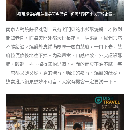
小鄭酥燒餅的酥餅雖是預先最好，但吸引到不少人專程來買。
南京人對燒餅很挑剔，只有老門東的小鄭酥燒餅，才做到
街知巷聞，而每天門外都大排長龍。一場來到，我們當然
不能錯過。燒餅外皮鋪滿厚厚一層白芝麻，一口下去，芝
麻粒便倏倏地往下掉。內餡豐富，口感綿軟。外皮超級酥
脆，輕輕一捏，掉得滿枱是渣。裡面的面皮不油不膩，每
一層都又薄又脆。蔥的清香、鴨油的羶香、燒餅的酥脆，
這秦淮八絕果然妙不可言，大家有機會一定要試一下。