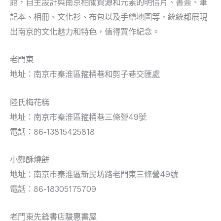
館，自主設計與南京相關資源和元素的明信片、書簽、筆
記本、相冊、文化衫、布包以及手繪地圖等，統統都展現
出南京的文化魅力和特色，值得買作紀念。
老門東
地址：南京市秦淮區箍桶巷和剪子巷交匯處
陸氏梅花糕
地址：南京市秦淮區箍桶巷三條營49號
電話：86-13815425818
小鄭酥燒餅
地址：南京市秦淮區新民坊路老門東三條營49號
電話：86-18305175709
老門東先鋒書店駿惠書屋