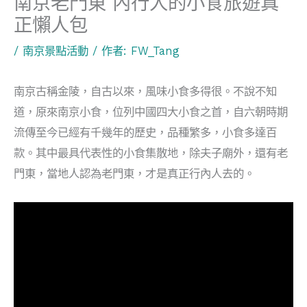
南京老門東 內行人的小食旅遊真
正懶人包
/
南京景點活動
/ 作者:
FW_Tang
南京古稱金陵，自古以來，風味小食多得很。不說不知
道，原來南京小食，位列中國四大小食之首，自六朝時期
流傳至今已經有千幾年的歷史，品種繁多，小食多達百
款。其中最具代表性的小食集散地，除夫子廟外，還有老
門東，當地人認為老門東，才是真正行內人去的。
視
訊
播
放
器