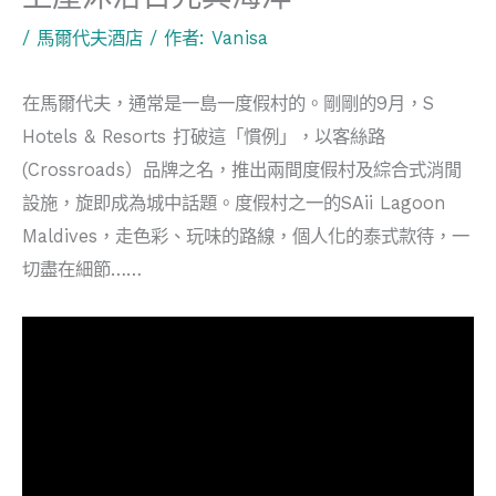
/
馬爾代夫酒店
/ 作者:
Vanisa
在馬爾代夫，通常是一島一度假村的。剛剛的9月，S
Hotels & Resorts 打破這「慣例」，以客絲路
(Crossroads）品牌之名，推出兩間度假村及綜合式消閒
設施，旋即成為城中話題。度假村之一的SAii Lagoon
Maldives，走色彩、玩味的路線，個人化的泰式款待，一
切盡在細節……
視
訊
播
放
器