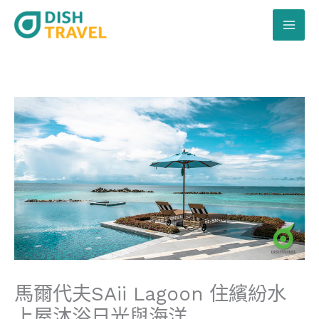
跳
至
主
要
內
容
馬爾代夫SAii Lagoon 住繽紛水
上屋沐浴日光與海洋