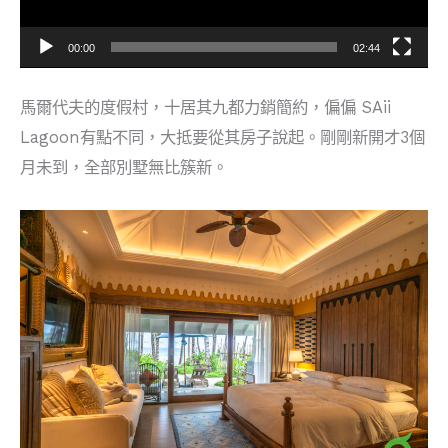
00:00
02:44
馬爾代夫的度假村，十居其九都力銷簡約，偏偏 SAii
Lagoon有點不同，大抵要從其房子說起。剛剛新開才3個
月未到，全部別墅無比簇新。