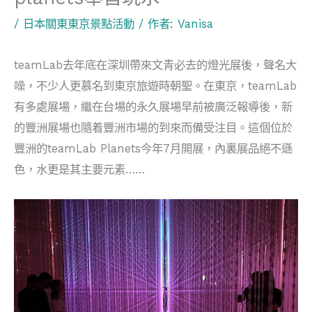
/
日本關東東京景點活動
/ 作者:
Vanisa
teamLab去年底在深圳帶來文青必去的燈光展後，聲名大
噪，不少人更慕名到東京旅遊時朝聖。在東京，teamLab
有多處展場，繼在台場的永久展場早前被廣泛報導後，新
的豐洲展場也隨着豐洲市場的到來而備受注目。這個位於
豐洲的teamLab Planets今年7月開展，內裏展品絕不遜
色，水更是其主要元素……