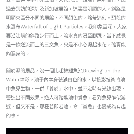
過去到訪的深圳及新加坡展館，這裏是明顯的大，斜路是
明顯來區分不同的展館，不同顏色的，略帶迷幻。頭段的
水瀑布Waterfall of Light Particles，我印象至深，大家
要沿陡峭的斜路步行而上，流水真的浸至腳踝，當下感覺
是一條逆流而上的三文魚，只是不小心濺起水花，確實能
夠濕身的。
關於濕的展品，沒一個比起錦鯉魚池Drawing on the
Water精彩。池子內本身裝滿白色的水，以投影技術將池
中魚兒生物，一併「養於」水中，並不定時有光線出現，
營造出不同效果。遊人可踏進池中賞魚，看到魚兒乍似游
近，但又不是，那種若即若離，令「賞魚」也變成為有趣
的事。