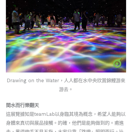
Drawing on the Water，人人都在水中央欣賞錦鯉游來
游去。
間水而行樂翻天
這展覽據知是teamLab以身臨其境為概念，希望人能夠以
身體來真切與展品接觸。的確，他們是能夠做到的。甫進
去，黑得伸手不見五指，大家只靠「路燈」照明而行。比