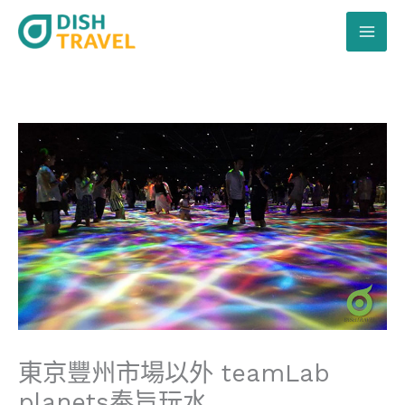
跳
至
主
要
內
容
東京豐州市場以外 teamLab
planets奉旨玩水