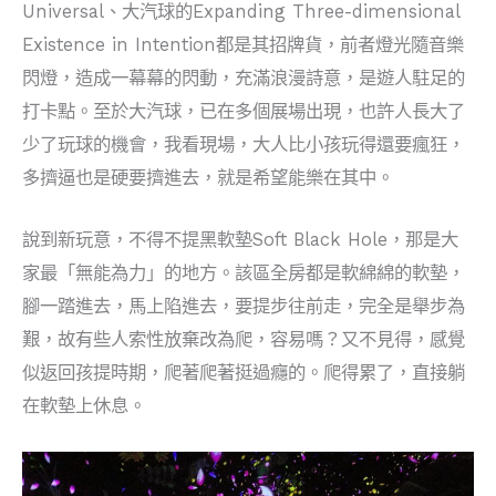
Universal、大汽球的Expanding Three-dimensional
Existence in Intention都是其招牌貨，前者燈光隨音樂
閃燈，造成一幕幕的閃動，充滿浪漫詩意，是遊人駐足的
打卡點。至於大汽球，已在多個展場出現，也許人長大了
少了玩球的機會，我看現場，大人比小孩玩得還要瘋狂，
多擠逼也是硬要擠進去，就是希望能樂在其中。
說到新玩意，不得不提黑軟墊Soft Black Hole，那是大
家最「無能為力」的地方。該區全房都是軟綿綿的軟墊，
腳一踏進去，馬上陷進去，要提步往前走，完全是舉步為
艱，故有些人索性放棄改為爬，容易嗎？又不見得，感覺
似返回孩提時期，爬著爬著挺過癮的。爬得累了，直接躺
在軟墊上休息。