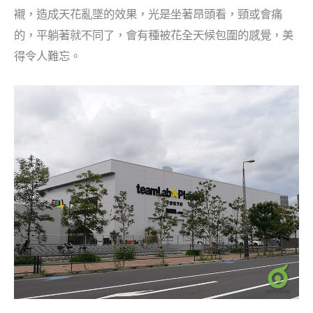
襯，造成天花亂墜的效果，光是坐著昂頭看，頸或會痛
的，平躺著就不同了，會有種被花全天候包圍的感覺，美
得令人難忘。