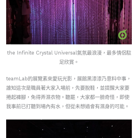
the Infinite Crystal Universal氣氛最浪漫，最多情侶駐
足欣賞。
teamLab的展覽素來愛玩光影，展館黑漆漆乃意料中事，
誰知這次是職員著大家入場前，先要脫鞋，並提醒大家要
捲起褲腳，免得弄濕衣物。聽罷，大家都一臉奇怪，即使
我事前已打聽到場內有水，但從未想過會有濕身的可能。