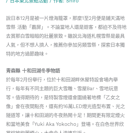
/
日本東北景點活動
/ 作者:
Shiro
說日本12月是被一片燈海籠罩，那麼1至2月便是鋪天滿地
雪祭 活動「霸屏」。不論當地人還是遊客，都迫不及待地
去賞那白雪皚皚的壯麗景致。雖說北海道札幌雪祭是最具
人氣，但不想人擠人，推薦你參加另類雪祭，探索日本獨
特的地方過節趣味。
青森縣 十和田湖冬季物語
於每年2月份舉行，位於十和田湖畔休屋特設會場內舉
行，每年有不同主題的巨大雪雕、雪屋Bar、雪地玩意
等。值得期待的，是特製雪燈還會圍繞著地標「乙女之
像」會在夜間點亮，還有約16萬LED燈光造型布置、光之
隧道等，讓十和田湖的冬夜熱鬧十足！期間更有限定煙火
和當地美食「Yuki Aka Yokocho」登場。在白色世界欣