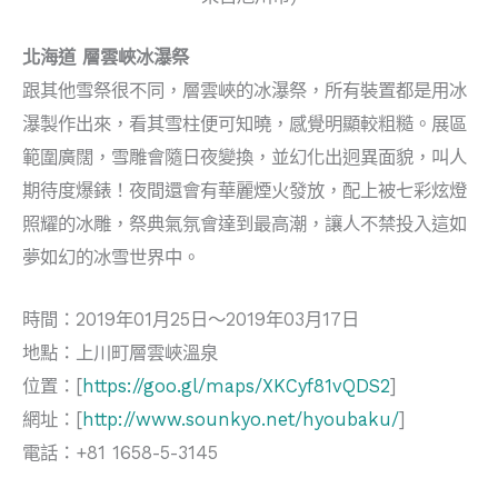
北海道
層雲峽冰瀑祭
跟其他雪祭很不同，層雲峽的冰瀑祭，所有裝置都是用冰
瀑製作出來，看其雪柱便可知曉，感覺明顯較粗糙。展區
範圍廣闊，雪雕會隨日夜變換，並幻化出迥異面貌，叫人
期待度爆錶！夜間還會有華麗煙火發放，配上被七彩炫燈
照耀的冰雕，祭典氣氛會達到最高潮，讓人不禁投入這如
夢如幻的冰雪世界中。
時間：2019年01月25日～2019年03月17日
地點：上川町層雲峽溫泉
位置：[
https://goo.gl/maps/XKCyf81vQDS2
]
網址：[
http://www.sounkyo.net/hyoubaku/
]
電話：+81 1658-5-3145