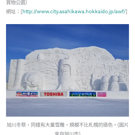
買物公園）
網址：[
http://www.city.asahikawa.hokkaido.jp/awf/
]
旭川冬祭，同樣有大量雪雕，規模不比札幌的遜色。(圖片
來自旭川市)