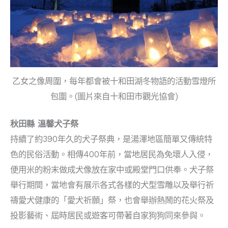
乙女之像周圍，每年都會被十和田湖冬物語的活動雪燈所
包圍。(圖片來自十和田市觀光協會)
秋田縣
溫馨
犬子祭
持續了約390年久的犬子祭典，是湯澤地區簡單又傳統特
色的民俗活動。相傳400年前，當地居民為免壞人入侵，
便用米的粉末做成犬像放在家中或殿堂門口供奉。犬子祭
舉行期間，當地會有展示各式各樣的犬型雪雕以及舉行祈
禱愛犬健康的「愛犬祈願」祭，也會舉辦熱鬧的花火祭及
投影藝術、屆時居民或遊客可帶著自家狗狗同來參與。