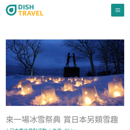
跳
至
主
要
內
容
來一場冰雪祭典 賞日本另類雪趣