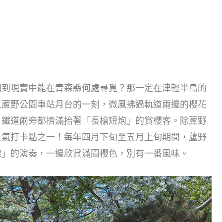
問到現實中能在青森縣何處尋覓？那一定在津輕半島的
入蘆野公園車站月台的一刻，微風拂過軌道兩邊的櫻花
，鐵道兩旁都擠滿抬著「長槍短炮」的賞櫻客。除蘆野
人氣打卡點之一！每年四月下旬至五月上旬期間，蘆野
線」的演奏，一邊欣賞滿園櫻色，別有一番風味。