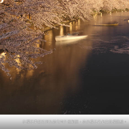
在櫻花季期間到弘前公園外濠划艇，亦是櫻花客必要賞櫻體驗。