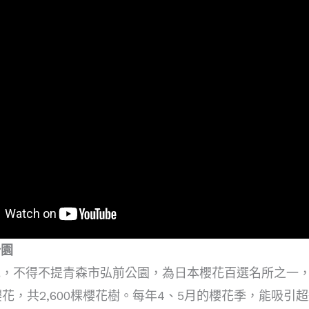
公園
地，不得不提青森市弘前公園，為日本櫻花百選名所之一
櫻花，共2,600棵櫻花樹。每年4、5月的櫻花季，能吸