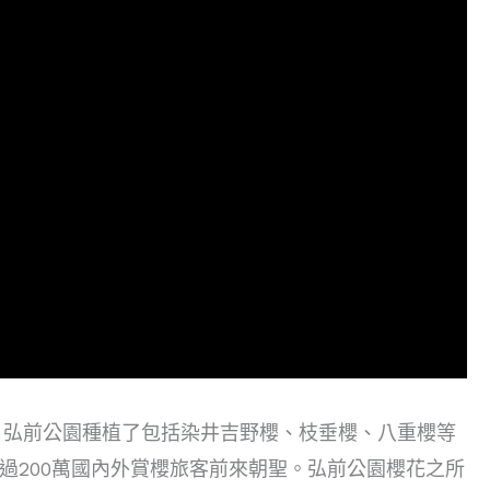
，弘前公園種植了包括染井吉野櫻、枝垂櫻、八重櫻等
引超過200萬國內外賞櫻旅客前來朝聖。弘前公園櫻花之所