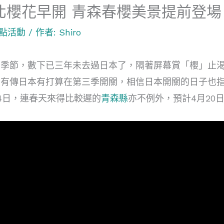
北櫻花早開 青森春櫻美景提前登場
點活動
/ 作者:
Shiro
櫻季節，數下已三年未去過日本了，隔著屏幕賞「櫻」止
，有傳日本有打算在第三季開關，相信日本開關的日子也
4日，連春天來得比較遲的
青森縣
亦不例外，預計4月20