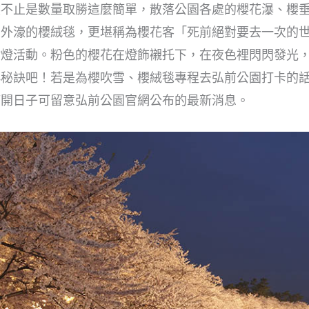
然不止是數量取勝這麼簡單，散落公園各處的櫻花瀑、櫻
園外濠的櫻絨毯，更堪稱為櫻花客「死前絕對要去一次的
點燈活動。粉色的櫻花在燈飾襯托下，在夜色裡閃閃發光
小秘訣吧！若是為櫻吹雪、櫻絨毯專程去弘前公園打卡的
滿開日子可留意弘前公園官網公布的最新消息。