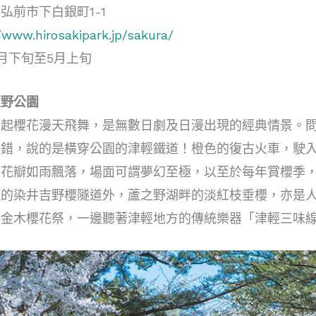
弘前市下白銀町1-1
/www.hirosakipark.jp/sakura/
月下旬至5月上旬
蘆野公園
拂起櫻花漫天飛舞，是無數日劇及日漫出現的經典情景。
沒錯，說的是橫穿公園的津輕鐵道！橙色的復古火車，駛
櫻花瓣如雨飄落，場面可謂夢幻至極，以至於每年賞櫻季
近的染井吉野櫻隧道外，蘆之野湖畔的淡紅枝垂櫻，亦是
辦金木櫻花祭，一邊聽著津輕地方的傳統樂器「津輕三味