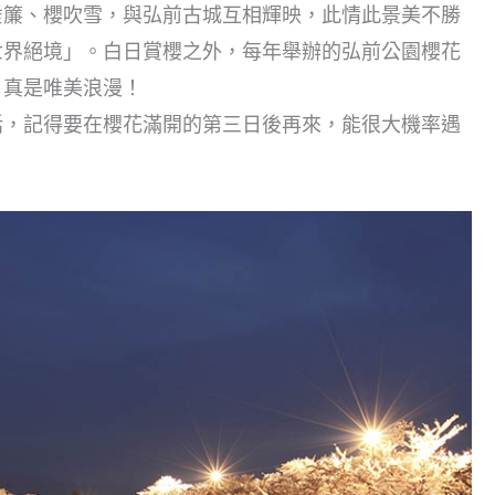
垂簾、櫻吹雪，與弘前古城互相輝映，此情此景美不勝
世界絕境」。白日賞櫻之外，每年舉辦的弘前公園櫻花
，真是唯美浪漫！
話，記得要在櫻花滿開的第三日後再來，能很大機率遇