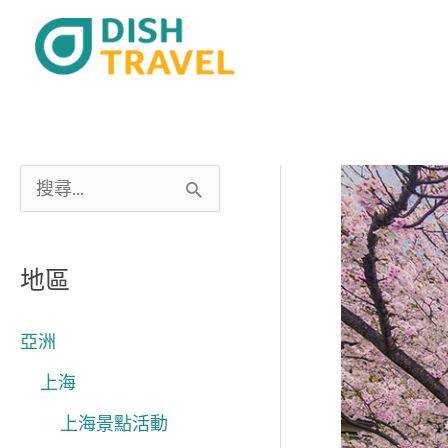
跳
至
主
要
內
容
搜
尋
關
地區
鍵
字
亞洲
:
上海
上海景點活動