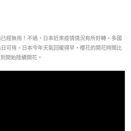
渴已經無用！不過，日本近來疫情情況有所好轉，多國
指日可待。日本今年天氣回暖得早，櫻花的開花時間比
日到開始陸續開花。