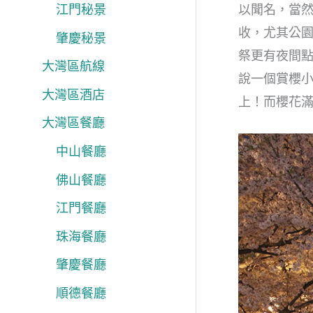
江門秘景
以聞名，當
收，尤其公
肇慶秘景
祭更有夜間
大灣區航線
說一個賞櫻
大灣區酒店
上！而櫻花
大灣區餐廳
中山餐廳
佛山餐廳
江門餐廳
珠海餐廳
肇慶餐廳
順德餐廳