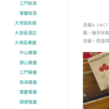
江門秘景
肇慶秘景
大灣區航線
走進
A-FAC
大灣區酒店
關，幾乎所
至極。而值
大灣區餐廳
中山餐廳
佛山餐廳
江門餐廳
珠海餐廳
肇慶餐廳
順德餐廳