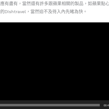
都應有盡有，當然還有許多跟蘋果相關的製品，如蘋果點
DIshtravel，當然迫不及待入內先睹為快。
00:4