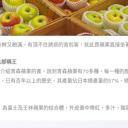
新鮮又飽滿，有頂不住誘惑的背包客，就此買蘋果直接坐
北部稱王
介紹青森蘋果的書，說到青森蘋果有70多種，每一種的
，已有百年以上的歷史，其產量佔日本總產量的57%，
I︰為富士及王林蘋果的結合體，外皮黃中帶紅，多汁，