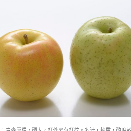
一︰青森原種，碩大，紅外皮有紅紋。多汁，較重，酸度