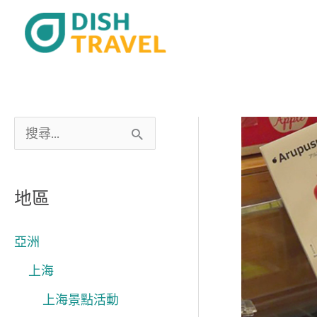
跳
至
主
要
內
容
搜
尋
關
地區
鍵
字
亞洲
:
上海
上海景點活動