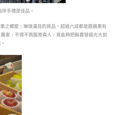
為伴手禮是佳品。
蘋果之鄉麼﹗琳琅滿目的貨品，超過六成都是跟蘋果有
，厲害﹗不得不佩服青森人，竟能夠把縣寶發揚光大到
製。