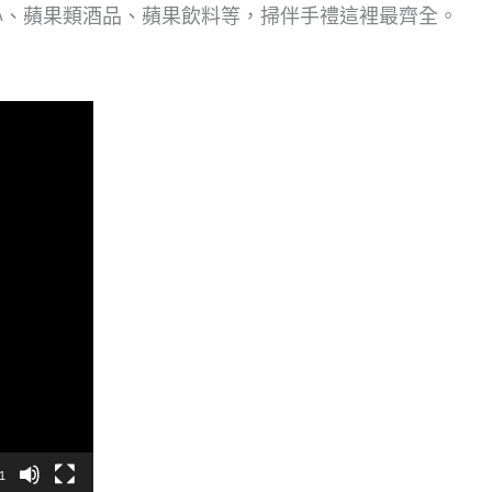
心、蘋果類酒品、蘋果飲料等，掃伴手禮這裡最齊全。
1