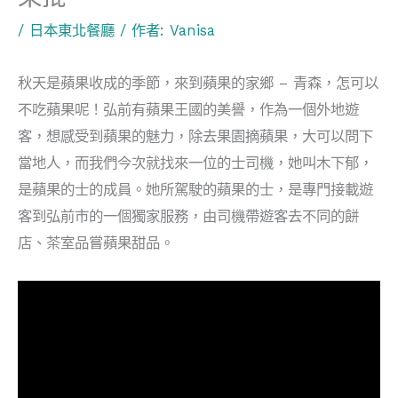
/
日本東北餐廳
/ 作者:
Vanisa
秋天是蘋果收成的季節，來到蘋果的家鄉 – 青森，怎可以
不吃蘋果呢！弘前有蘋果王國的美譽，作為一個外地遊
客，想感受到蘋果的魅力，除去果園摘蘋果，大可以問下
當地人，而我們今次就找來一位的士司機，她叫木下郁，
是蘋果的士的成員。她所駕駛的蘋果的士，是專門接載遊
客到弘前市的一個獨家服務，由司機帶遊客去不同的餅
店、茶室品嘗蘋果甜品。
視
訊
播
放