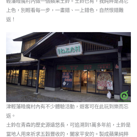
輕藩睡魔村內做一個蘋果土鈴。土鈴已有，我純粹是為它
上色，別輕看每一步，一畫錯、一上錯色，自然恨錯難
返！
津輕藩睡魔村內有不少體驗活動，遊客可在此玩到樂而忘
返。
土鈴在青森的歷史源遠悠長，可追溯到1萬多年前，土鈴是
當地人用來祈求五穀豐收的，闔家平安的。製成蘋果純粹