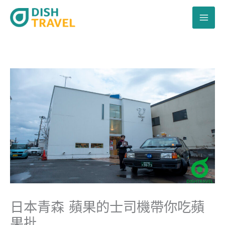
跳
至
主
要
內
容
日本青森 蘋果的士司機帶你吃蘋
果批