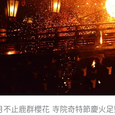
月不止鹿群櫻花 寺院奇特節慶火足