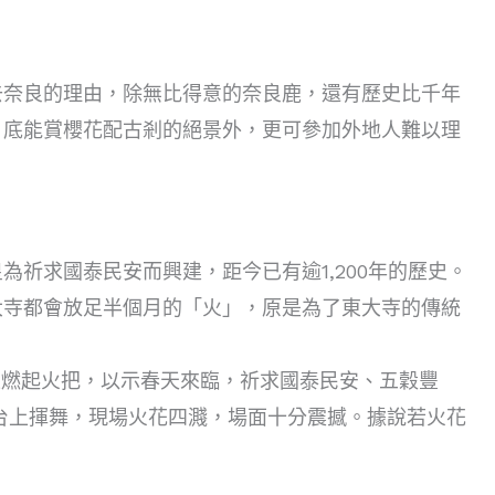
去奈良的理由，除無比得意的奈良鹿，還有歷史比千年
月底能賞櫻花配古剎的絕景外，更可參加外地人難以理
祈求國泰民安而興建，距今已有逾1,200年的歷史。
大寺都會放足半個月的「火」，原是為了東大寺的傳統
上燃起火把，以示春天來臨，祈求國泰民安、五穀豐
高台上揮舞，現場火花四濺，場面十分震撼。據說若火花