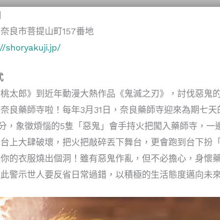
日
奈良市菩提山町157番地
//shoryakuji.jp/
式
《桃太郎》到近年動漫大熱作品《鬼滅之刃》，討伐惡鬼
奈良藥師寺啦！每年3月31日，奈良藥師寺迎來為期七天的
0分，象徵煩惱的5隻「惡鬼」會手持火把闖入藥師寺，
舞台上大肆破壞，把火把敲碎丟下舞台，更會跑到台下扮
把你的衣服燒出個洞！雖有惡鬼作亂，但不必擔心，身懷
以此警示世人要反省日常過錯，以積極的生活態度邁向未