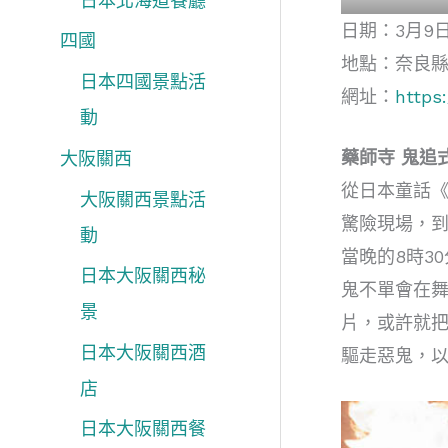
日本北海道餐廳
日期：3月9
四國
地點：奈良縣
日本四國景點活
網址：
https:
動
藥師寺 鬼追
大阪關西
從日本童話
大阪關西景點活
驚險現場，到
動
當晚的8時3
日本大阪關西秘
鬼不單會在
景
片，或許就
日本大阪關西酒
驅走惡鬼，
店
日本大阪關西餐