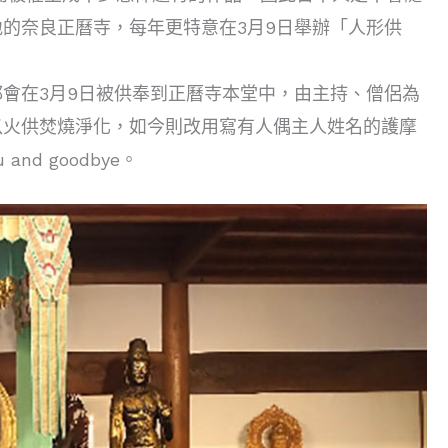
的奈良正曆寺，每年更特意在3月9日舉辦「人形供
會在3月9日被供奉到正曆寺本堂中，由主持、僧侶為
以火供焚燒淨化，如今則改用寫有人偶主人姓名的護摩
nd goodbye。