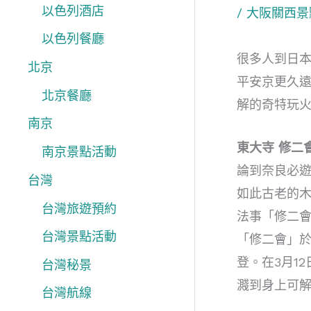
以色列酒店
/
大阪關西景
以色列餐廳
很多人到日
北京
平安京更久
北京餐廳
解的奇特玩
南京
東大寺 修二
南京景點活動
論到奈良必遊
台灣
如此古老的
台灣旅遊預約
法事「修二
台灣景點活動
「修二會」於
登。在3月1
台灣秘景
濺到身上可
台灣航線