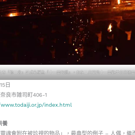
大寺「修二會」正式名稱為「十一面悔過」，有在二月堂的十一面觀世音菩薩面
15日
奈良市雑司町406-1
/www.todaiji.or.jp/index.html
供養
靈魂會附在被珍視的物品」，最典型的例子 – 人偶，