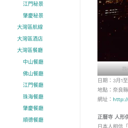
江門秘景
肇慶秘景
大灣區航線
大灣區酒店
大灣區餐廳
中山餐廳
東
佛山餐廳
日期：3月1至
江門餐廳
地點：奈良縣
珠海餐廳
網址：
http:/
肇慶餐廳
正曆寺 人形
順德餐廳
日本人相信「