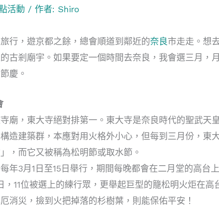
點活動
/ 作者:
Shiro
本旅行，遊京都之餘，總會順道到鄰近的
奈良
市走走。想
遠的古剎廟宇。如果要定一個時間去奈良，我會選三月，
火節慶。
會
寺廟，東大寺絕對排第一。東大寺是奈良時代的聖武天皇為
木構造建築群，本應對用火格外小心，但每到三月份，東
會」，而它又被稱為松明節或取水節。
每年3月1日至15日舉行，期間每晚都會在二月堂的高台
2日，11位被選上的練行眾，更舉起巨型的籠松明火炬在
解厄消災，撿到火把掉落的杉樹葉，則能保佑平安！