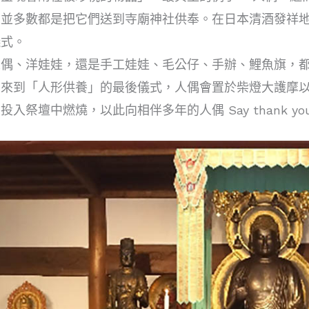
並多數都是把它們送到寺廟神社供奉。在日本清酒發祥地
儀式。
偶、洋娃娃，還是手工娃娃、毛公仔、手辦、鯉魚旗，都
。來到「人形供養」的最後儀式，人偶會置於柴燈大護摩
入祭壇中燃燒，以此向相伴多年的人偶 Say thank you a