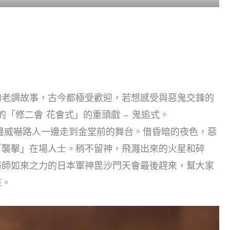
的老調故事，古今都極受歡迎，若想感受與惡鬼交鋒的
「修二會 花會式」的重頭戲 – 鬼追式。
一邊威嚇路人一邊走到金堂前的舞台。借昏暗的夜色，惡
「襲擊」在場人士。稍不留神，飛濺出來的火星和碎
藥師如來之力的日本軍神毘沙門天會最後趕來，幫大家
來。