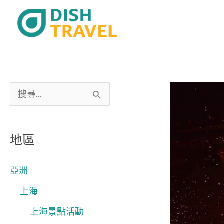
跳
至
主
要
內
容
搜
尋
關
地區
鍵
字
亞洲
:
上海
上海景點活動