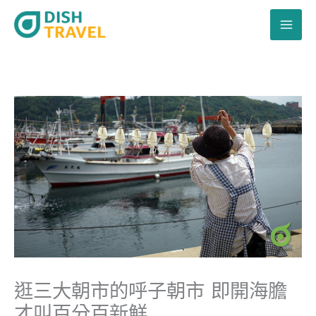
跳
至
主
要
內
容
逛三大朝市的呼子朝市 即開海膽
才叫百分百新鮮