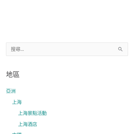
搜
尋
關
地區
鍵
字
亞洲
:
上海
上海景點活動
上海酒店