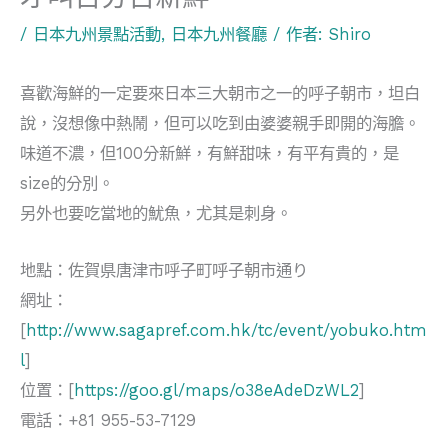
/
日本九州景點活動
,
日本九州餐廳
/ 作者:
Shiro
喜歡海鮮的一定要來日本三大朝市之一的呼子朝市，坦白
說，沒想像中熱鬧，但可以吃到由婆婆親手即開的海膽。
味道不濃，但100分新鮮，有鮮甜味，有平有貴的，是
size的分別。
另外也要吃當地的魷魚，尤其是刺身。
地點：佐賀県唐津市呼子町呼子朝市通り
網址：
[
http://www.sagapref.com.hk/tc/event/yobuko.htm
l
]
位置：[
https://goo.gl/maps/o38eAdeDzWL2
]
電話：+81 955-53-7129