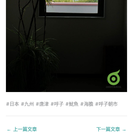
#日本 #九州 #唐津 #呼子 #魷魚 #海膽 #呼子朝市
←
上一篇文章
下一篇文章
→