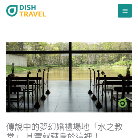
跳
至
主
要
內
容
傳說中的夢幻婚禮場地「水之教
堂」 其實就藏身於這裡！