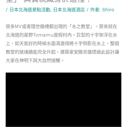
/
日本北海道景點活動
,
日本北海道酒店
/ 作者:
Shiro
很多MV或者隱世婚禮都出現的「水之教堂」，原來就在
北海道的星野Tomamu度假村內。巨型的十字架浮在水
上，如天氣好的時候水面清澈得將十字倒影在水上，整個
教堂的玻璃牆能完全升起，建築家安滕忠雄透過此設計讓
大家在神明下與大自然接觸。
視
訊
播
放
器