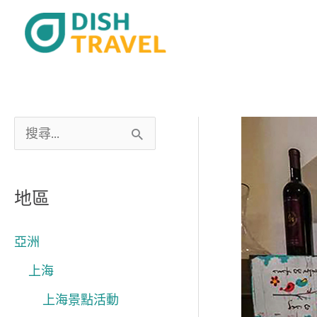
跳
至
主
要
內
容
搜
尋
關
地區
鍵
字
亞洲
:
上海
上海景點活動