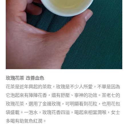
玫瑰花茶 改善血色
花茶是近年興起的茶款，玫瑰是不少人所愛，不單是因為
它泡起來有陣陣花香，還有舒壓、寧神的功效。茶老七的
玫瑰花茶，選用了金邊玫瑰，可明顯看到花粒，也用花包
袋盛載。一泡水，玫瑰花香四溢，喝起來相當潤喉，女士
多喝有助氣色紅潤。