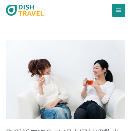
跳
至
主
要
內
容