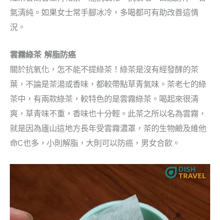
氣清純。如果女士常手腳冰冷，多喝都可有助改善這情
況。
雲霧綠茶 解脂防癌
關於抗氧化，怎不能不提綠茶！綠茶是沒有經發酵的茶
葉，不論是茶湯或香味，都較帶點草青氣味。茶老七的綠
茶中，有兩款綠茶，較特色的是雲霧綠茶。喝起來很清
爽，草青味不重，香味也十分輕。此茶之所以名為雲霧，
就是因為廬山這地方長年受雲霧濃罩，茶的生物鹼及維他
命C也多，小則解脂，大則可以防癌，男女合飲。