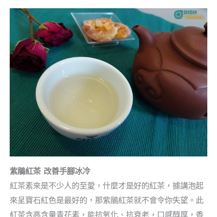
紫鵑紅茶 改善手腳冰冷
紅茶素來是不少人的至愛，什麼才是好的紅茶，據講泡起
來呈寶石紅色是最好的，那紫鵑紅茶就不會令你失望。此
紅茶含高含量青花素，能抗氧化、抗衰老，口感醇厚，香