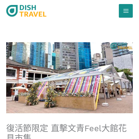
跳
至
主
要
內
容
復活節限定 直擊文青Feel大館花
見市集