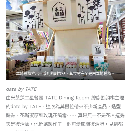
本地種植推出一系列的副食品，其食材完全是由本地種植。
date by TATE
由米芝蓮二星餐廳 TATE Dining Room 總廚劉韻棋主理
的date by TATE，這次為其攤位帶來不少新產品，造型
餅點、花瓣蜜糖到玫瑰花噴霧⋯⋯ 真是無一不是花。這幾
天是復活節，他們還製作了一個可愛熊貓復活蛋，見到都