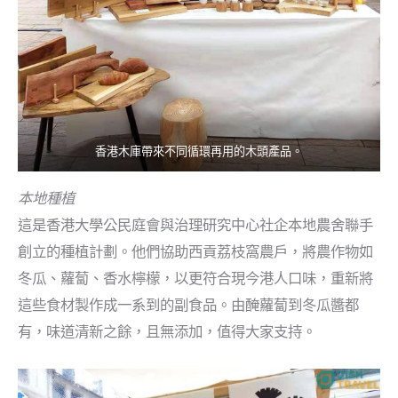
香港木庫帶來不同循環再用的木頭產品。
本地種植
這是香港大學公民庭會與治理研究中心社企本地農舍聯手
創立的種植計劃。他們協助西貢荔枝窩農戶，將農作物如
冬瓜、蘿蔔、香水檸檬，以更符合現今港人口味，重新將
這些食材製作成一系到的副食品。由醃蘿蔔到冬瓜醬都
有，味道清新之餘，且無添加，值得大家支持。