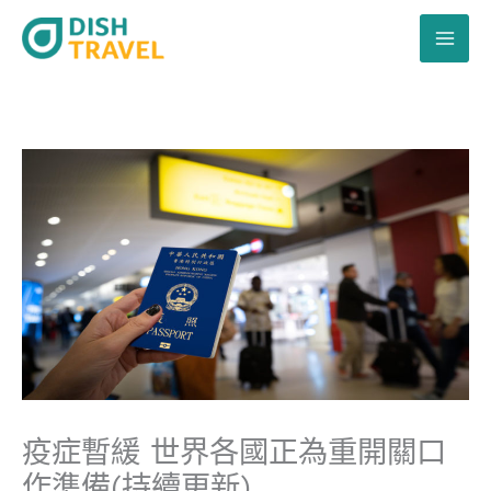
跳
至
主
要
內
容
疫症暫緩 世界各國正為重開關口
作準備(持續更新)