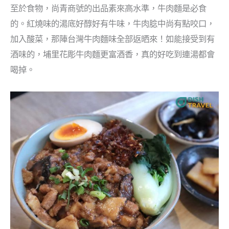
至於食物，尚青商號的出品素來高水準，牛肉麵是必食
的。紅燒味的湯底好醇好有牛味，牛肉腍中尚有點咬口，
加入酸菜，那陣台灣牛肉麵味全部返晒來！如能接受到有
酒味的，埔里花彫牛肉麵更富酒香，真的好吃到連湯都會
喝掉。