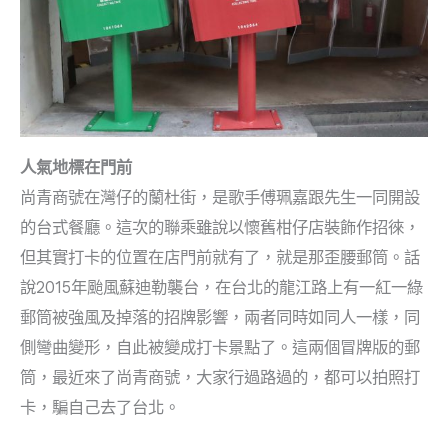
人氣地標在門前
尚青商號在灣仔的蘭杜街，是歌手傅珮嘉跟先生一同開設
的台式餐廳。這次的聯乘雖說以懷舊柑仔店裝飾作招徠，
但其實打卡的位置在店門前就有了，就是那歪腰郵筒。話
說2015年颱風蘇迪勒襲台，在台北的龍江路上有一紅一綠
郵筒被強風及掉落的招牌影響，兩者同時如同人一樣，同
側彎曲變形，自此被變成打卡景點了。這兩個冒牌版的郵
筒，最近來了尚青商號，大家行過路過的，都可以拍照打
卡，騙自己去了台北。