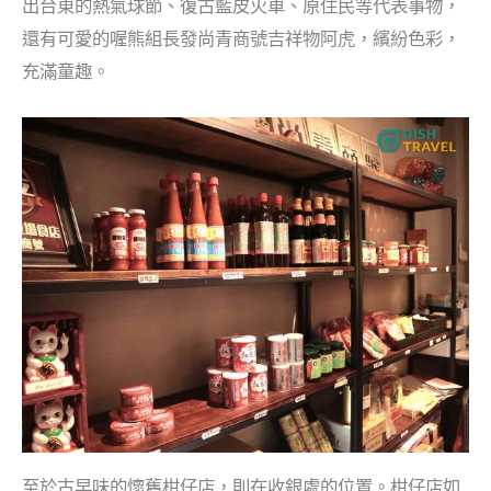
出台東的熱氣球節、復古藍皮火車、原住民等代表事物，
還有可愛的喔熊組長發尚青商號吉祥物阿虎，繽紛色彩，
充滿童趣。
至於古早味的懷舊柑仔店，則在收銀處的位置。柑仔店如