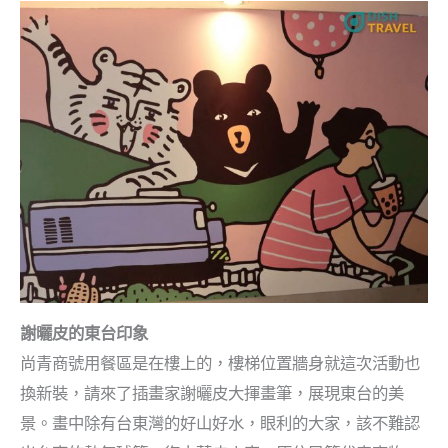
謝曬皮的東台印象
尚青商號用餐區是在樓上的，樓梯位置牆身就這次活動也
換新裝，請來了插畫家謝曬皮大揮畫筆，展現東台的美
景。畫中除有台東灣的好山好水，眼利的大家，該不難認