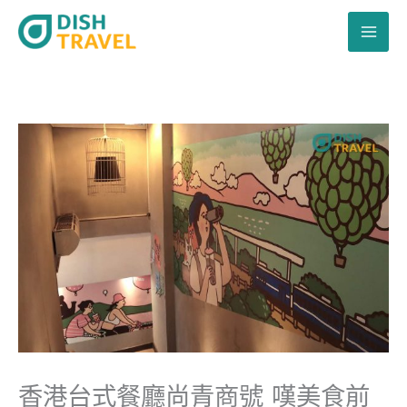
跳
至
主
要
內
容
香港台式餐廳尚青商號 嘆美食前