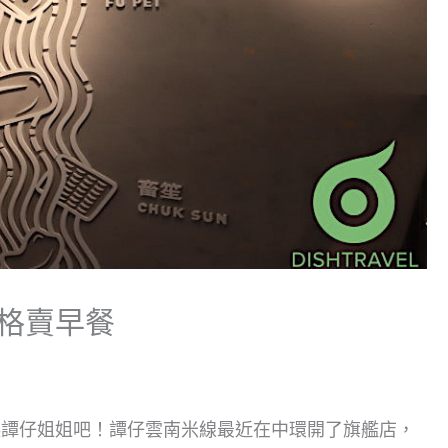
格賣早餐
起譚仔姐姐吧！譚仔雲南米線最近在中環開了旗艦店，