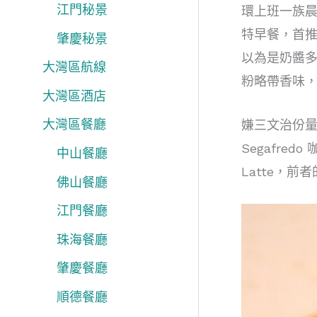
江門秘景
環上班一族
特早餐，首
肇慶秘景
以為是奶醬
大灣區航線
粉略帶香味
大灣區酒店
大灣區餐廳
嫌三文治份
Segafre
中山餐廳
Latte，
佛山餐廳
江門餐廳
珠海餐廳
肇慶餐廳
順德餐廳