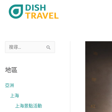
跳
至
主
要
內
容
搜
尋
關
地區
鍵
字
亞洲
:
上海
上海景點活動