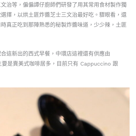
三文治等，偏偏譚仔廚師們研發了用其常用食材製作獨
款選擇，以烘土匪炸醬芝士三文治最好吃。驟眼看，還
口時真正吃到那陣熟悉的秘製炸醬味道，少少辣，土匪
配合這新出的西式早餐，中環店這裡還有供應由
是賣美式咖啡居多，目前只有 Cappuccino 跟