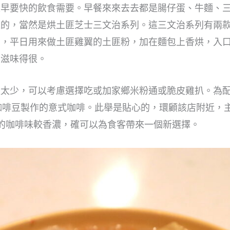
晨早要快的飲食需要。早餐來來去去都是腸仔蛋、牛麵、
推的，當然是烘土匪芝士三文治系列。這三文治系列有兩
多，平日用來做土匪雞翼的土匪粉，加在麵包上香烘，入
，滋味得很。
量太少，可以考慮選擇吃或加家鄉米粉通或脆皮雞扒。為
do 咖啡豆製作的意式咖啡。此舉是貼心的，環顧該店附近，主要
前者的咖啡味較香濃，確可以為食客帶來一個新選擇。