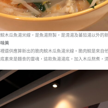
肉鯇木瓜魚湯米線，是魚湯熬製，是清湯及蕃茄湯以外的
湯味美
這裡還供應算新出的脆肉鯇木瓜魚湯米線。脆肉鯇是來自
湯底素來是麵食的靈魂，這款魚湯湯底，加入木瓜熬煮，