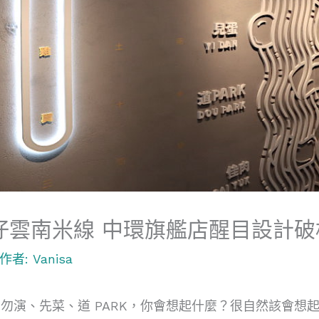
仔雲南米線 中環旗艦店醒目設計破
 作者:
Vanisa
勿演、先菜、道 PARK，你會想起什麼？很自然該會想